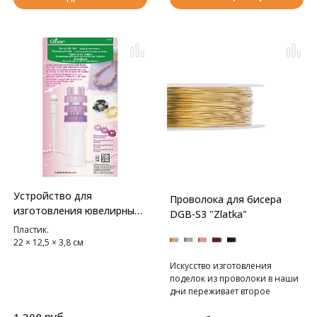
Устройство для
Проволока для бисера
изготовления ювелирных
DGB-S3 "Zlatka"
изделий из бусин Clover
Пластик.
22 × 12,5 × 3,8 см
Искусство изготовления
поделок из проволоки в наши
дни переживает второе
рождение. С помощью данной
техники можно создавать не