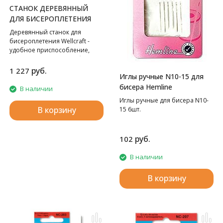
СТАНОК ДЕРЕВЯННЫЙ
ДЛЯ БИСЕРОПЛЕТЕНИЯ
Деревянный станок для
бисероплетения Wellcraft -
удобное приспособление,
которое поможет Вам быстро
и без хлопот создавать самые
руб.
1 227
Иглы ручные N10-15 для
замысловатые орнаменты.
Размер 37,5х10 см.
бисера Hemline
В наличии
Иглы ручные для бисера N10-
В корзину
15 6шт.
руб.
102
В наличии
В корзину