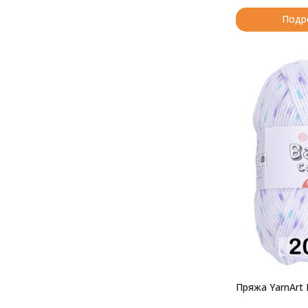
Подр
Пряжа YarnArt 