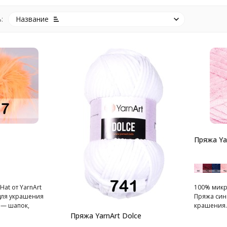
:
Название
Пряжа Ya
at от YarnArt
100% микро
для украшения
Пряжа син
 — шапок,
крашения.
Пряжа YarnArt Dolce