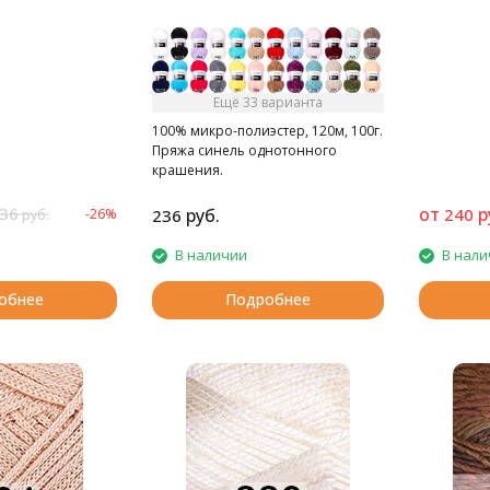
Ещё 33 варианта
100% микро-полиэстер, 120м, 100г.
Пряжа синель однотонного
крашения.
36
от
р
руб.
240
-26%
236
руб.
В наличии
В нали
обнее
Подробнее