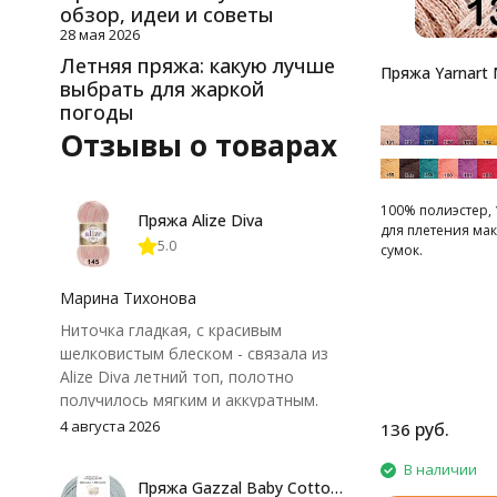
обзор, идеи и советы
28 мая 2026
Летняя пряжа: какую лучше
Пряжа Yarnart
выбрать для жаркой
погоды
Отзывы о товарах
100% полиэстер, 
Пряжа Alize Diva
для плетения ма
5.0
сумок.
Марина Тихонова
Ниточка гладкая, с красивым
шелковистым блеском - связала из
Alize Diva летний топ, полотно
получилось мягким и аккуратным.
Петли хорошо видны, вяжется
4 августа 2026
руб.
136
довольно быстро, после стирки
форма не поплыла. Единственный
В наличии
Пряжа Gazzal Baby Cotton 25
нюанс - пряжа немного скользит и