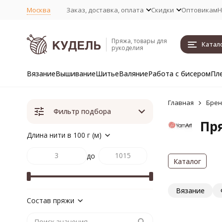
Москва
Заказ, доставка, оплата
Скидки
Оптовикам
Н
Пряжа, товары для
Катал
рукоделия
Вязание
Вышивание
Шитье
Валяние
Работа с бисером
Пл
Главная
Бре
Фильтр подбора
Пря
Длина нити в 100 г (м)
до
Каталог
Вязание
Состав пряжи