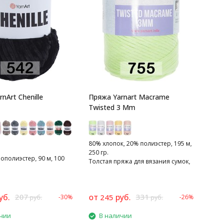
nArt Chenille
Пряжа Yarnart Macrame
Twisted 3 Mm
80% хлопок, 20% полиэстер, 195 м,
250 гр.
полиэстер, 90 м, 100
Толстая пряжа для вязания сумок,
предметов интеръера
уб.
207
от
руб.
331
245
-30%
-26%
руб.
руб.
чии
В наличии