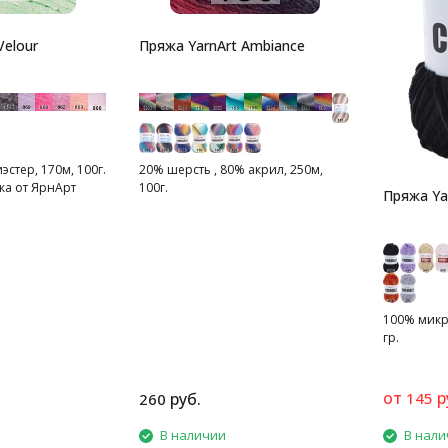
Velour
Пряжа YarnArt Ambiance
стер, 170м, 100г.
20% шерсть , 80% акрил, 250м,
а от ЯрнАрт
100г.
Пряжа Yar
100% микро
гр.
от
р
руб.
145
260
В наличии
В нали