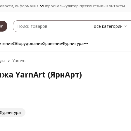
овости, информация
Опрос
Калькулятор пряжи
Отзывы
Контакты
Все категории
ог
етение
Оборудование
Хранение
Фурнитура
нды
YarnArt
жа YarnArt (ЯрнАрт)
Фурнитура