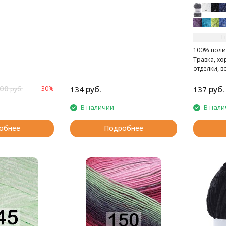
Е
100% полиэ
Травка, х
отделки, в
00
руб.
руб.
-30%
134
137
руб.
В наличии
В нали
обнее
Подробнее