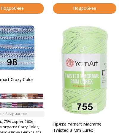
Подробнее
Подробнее
nart Crazy Color
щё 8 вариантов
, 75% акрил, 260м,
Пряжа Yarnart Macrame
а окраски Crazy Color,
Twisted 3 Mm Lurex
спехом применяться для