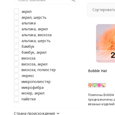
Сортировать
акрил
акрил, шерсть
альпака
альпака, акрил
альпака, вискоза
альпака, шерсть
бамбук
бамбук, акрил
вискоза
вискоза, акрил
вискоза, полиэстер
Bobble Hat
люрекс
микрополиэстер
микрофибра
мохер, акрил
Помпоны Bobble H
пайетки
предназначены 
вязаных изделий
полиамид
шарфов.
полиэстер
Страна происхождения