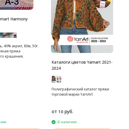
rnart Harmony
, 40% акрил, 80м, 50г.
яная пряжа
го крашения.
Каталоги цветов Yarnart 2021-
2024
Полиграфический каталог пряжи
торговой марки YarnArt
от
руб.
10
чии
В наличии