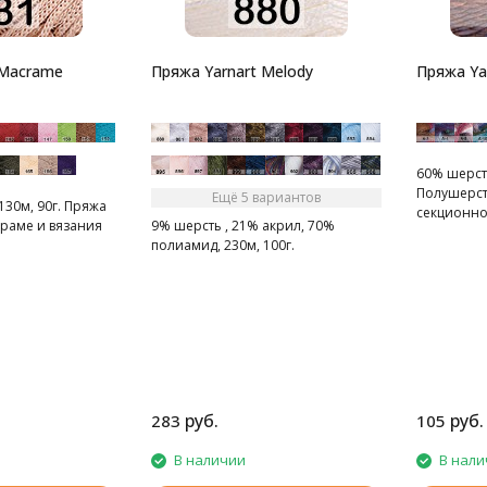
 Macrame
Пряжа Yarnart Melody
Пряжа Ya
60% шерсть
Полушерст
Ещё 5 вариантов
130м, 90г. Пряжа
секционно
краме и вязания
9% шерсть , 21% акрил, 70%
полиамид, 230м, 100г.
руб.
руб.
283
105
В наличии
В нали