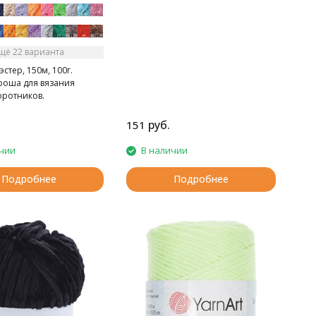
щё 22 варианта
стер, 150м, 100г.
ороша для вязания
оротников.
руб.
151
чии
В наличии
Подробнее
Подробнее