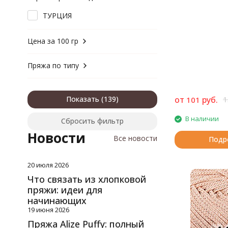
хлопок
хлопок, акрил
ТУРЦИЯ
хлопок, вискоза
хлопок, полиамид
Цена за 100 гр
хлопок, полиэстер
шелк, шерсть
Пряжа по типу
шерсть
шерсть, акрил
шерсть, акрил, вискоза
Показать
от
руб.
1
101
шерсть, альпака
шерсть, вискоза
В наличии
Сбросить фильтр
шерсть, полиамид
Новости
Все новости
Подр
шерсть, шелк
20 июля 2026
Что связать из хлопковой
пряжи: идеи для
начинающих
19 июня 2026
Пряжа Alize Puffy: полный