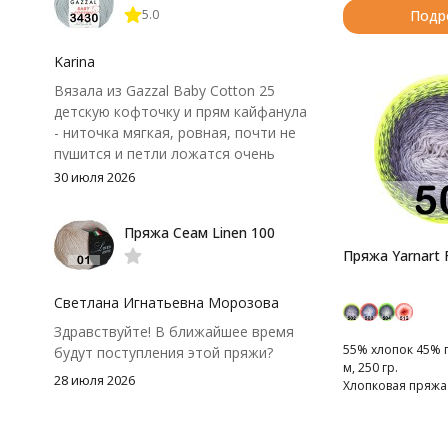
5.0
Подр
иногда расслаивается, пришлось
привыкнуть к ней и подобрать
крючок поудобнее.
Karina
Вязала из Gazzal Baby Cotton 25
детскую кофточку и прям кайфанула
- ниточка мягкая, ровная, почти не
пушится и петли ложатся очень
аккуратно. После стирки полотно
30 июля 2026
осталось приятным и форму не
потеряло, цвет тоже не стал
Пряжа Сеам Linen 100
тусклее. Единственный нюанс -
Пряжа Yarnart F
моточки маленькие, расход лучше
посчитать заранее, а то мне одного
чуть-чуть не хватило))
Светлана Игнатьевна Морозова
Здравствуйте! В ближайшее время
55% хлопок 45% 
будут поступления этой пряжи?
м, 250 гр.
28 июля 2026
Хлопковая пряжа