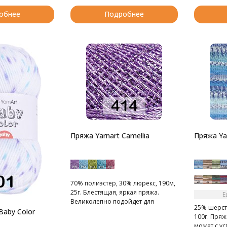
обнее
Подробнее
Пряжа Yarnart Camellia
Пряжа Yar
70% полиэстер, 30% люрекс, 190м,
25г. Блестящая, яркая пряжа.
Е
Великолепно подойдет для
25% шерсть
отделки вечерних нарядов.
Baby Color
100г. Пряж
может с у