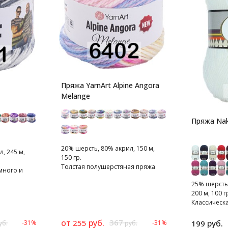
Пряжа YarnArt Alpine Angora
Melange
Пряжа Nak
20% шерсть, 80% акрил, 150 м,
, 245 м,
150 гр.
Толстая полушерстяная пряжа
много и
меланжевого крашения.
го цвета
25% шерсть
200 м, 100 г
Классическа
полушерстя
от
руб.
367
255
руб.
-31%
-31%
199
уб.
руб.