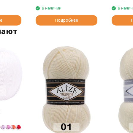
В наличии
В нали
е
Подробнее
пают
s