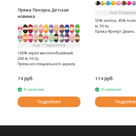
Пряжа Пехорка Детская
Ещё 39 вариа
новинка
55% хлопок, 45% поли
м, 50 гр.
Пряжа ЯрнАрт Джинс. 
мягкая, слегка бархати
Очень приятная на ощ
Ещё 17 вариантов
100% акрил высокообъёмный,
200 м, 50 гр.
Пряжа из специального акрила
для детей.
руб.
руб.
74
114
В наличии
В наличии
Подробнее
Подробне