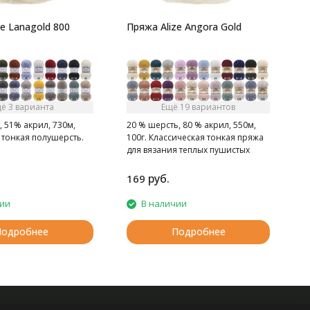
e Lanagold 800
Пряжа Alize Angora Gold
ё 3 варианта
Ещё 19 вариантов
 51% акрил, 730м,
20 % шерсть, 80 % акрил, 550м,
 тонкая полушерсть.
100г. Классическая тонкая пряжа
для вязания теплых пушистых
вещей.
руб.
169
2
чии
В наличии
Подробнее
Подробнее