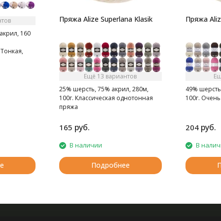
Пряжа Alize Superlana Klasik
Пряжа Aliz
нтов
акрил, 160
Тонкая,
стая нитка.
упь.
Ещё 13 вариантов
Ещ
25% шерсть, 75% акрил, 280м,
49% шерсть,
100г. Классическая однотонная
100г. Очень
пряжа
руб.
руб.
165
204
В наличии
В нали
е
Подробнее