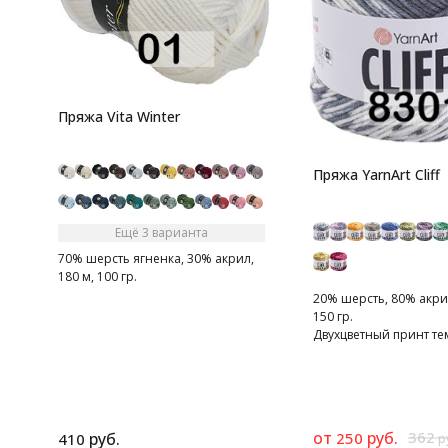
Пряжа Vita Winter
Пряжа YarnArt Cliff
Ещё 3 варианта
70% шерсть ягненка, 30% акрил,
180 м, 100 гр.
20% шерсть, 80% акрил
150 гр.
Двухцветный принт те
светлого оттенка одно
от
руб.
362
руб.
250
410
р