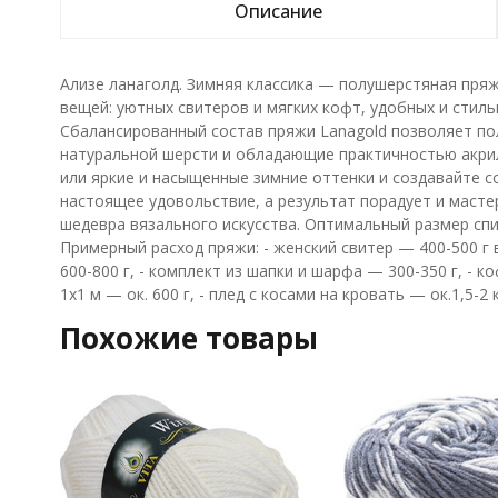
Описание
Ализе ланаголд. Зимняя классика — полушерстяная пряжа
вещей: уютных свитеров и мягких кофт, удобных и стиль
Сбалансированный состав пряжи Lanagold позволяет пол
натуральной шерсти и обладающие практичностью акри
или яркие и насыщенные зимние оттенки и создавайте с
настоящее удовольствие, а результат порадует и масте
шедевра вязального искусства. Оптимальный размер спиц
Примерный расход пряжи: - женский свитер — 400-500 г 
600-800 г, - комплект из шапки и шарфа — 300-350 г, - к
1х1 м — ок. 600 г, - плед с косами на кровать — ок.1,5-2 к
Похожие товары