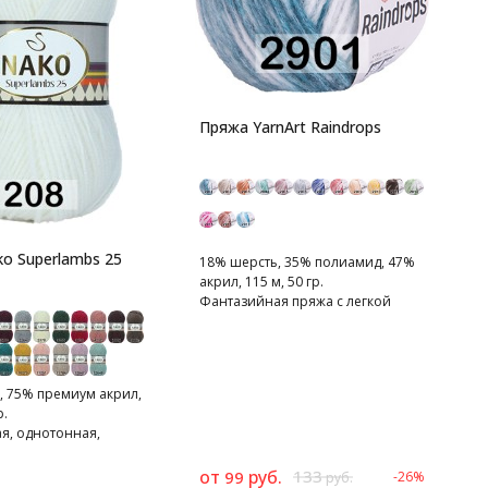
4
1
Пряжа YarnArt Raindrops
К
п
o Superlambs 25
18% шерсть, 35% полиамид, 47%
акрил, 115 м, 50 гр.
Фантазийная пряжа с легкой
распушенностью.
, 75% премиум акрил,
р.
я, однотонная,
нная пряжа.
от
руб.
133
99
-26%
2
руб.