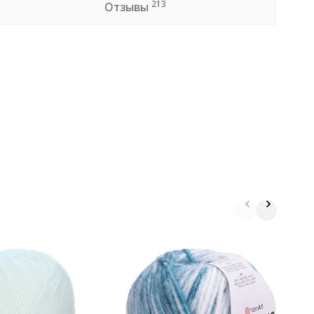
213
Отзывы
П