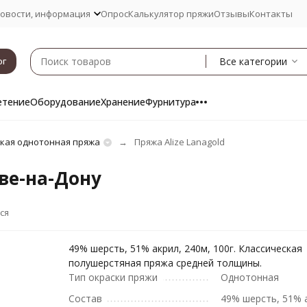
овости, информация
Опрос
Калькулятор пряжи
Отзывы
Контакты
Все категории
ог
етение
Оборудование
Хранение
Фурнитура
кая однотонная пряжа
Пряжа Alize Lanagold
ове-на-Дону
ся
49% шерсть, 51% акрил, 240м, 100г. Классическая
полушерстяная пряжа средней толщины.
Тип окраски пряжи
Однотонная
Состав
49% шерсть, 51% 