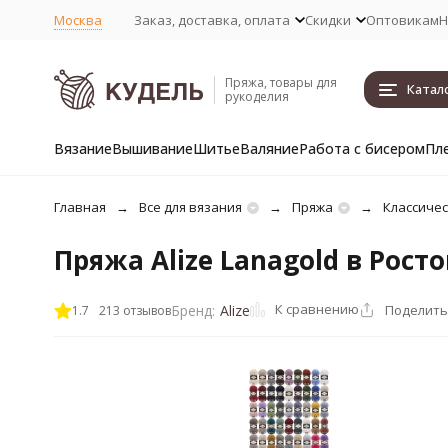
Москва
Заказ, доставка, оплата
Скидки
Оптовикам
Н
Пряжа, товары для
Катал
рукоделия
Вязание
Вышивание
Шитье
Валяние
Работа с бисером
Пл
Главная
Все для вязания
Пряжа
Классичес
Пряжа Alize Lanagold в Рост
К сравнению
Поделить
Бренд:
Alize
1.7
213 отзывов