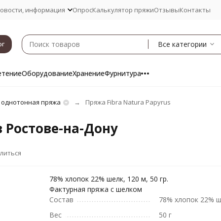
овости, информация
Опрос
Калькулятор пряжи
Отзывы
Контакты
Все категории
ог
етение
Оборудование
Хранение
Фурнитура
 однотонная пряжа
Пряжа Fibra Natura Papyrus
в Ростове-на-Дону
литься
78% хлопок 22% шелк, 120 м, 50 гр.
Фактурная пряжа с шелком
Состав
78% хлопок 22% 
Вес
50 г