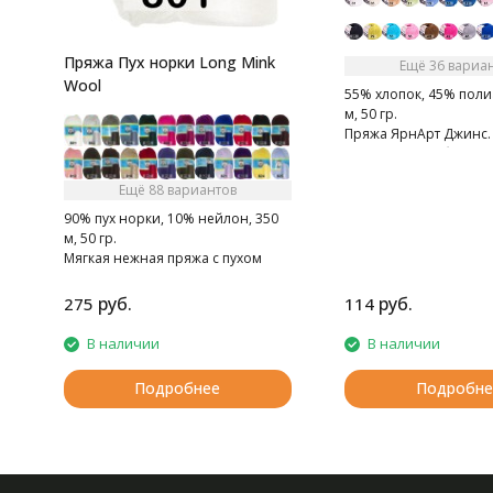
Пряжа Пух норки Long Mink
Ещё 36 вариа
Wool
55% хлопок, 45% поли
м, 50 гр.
Пряжа ЯрнАрт Джинс. 
мягкая, слегка бархати
Очень приятная на ощ
Ещё 88 вариантов
90% пух норки, 10% нейлон, 350
м, 50 гр.
Мягкая нежная пряжа с пухом
норки.
руб.
руб.
275
114
В наличии
В наличии
Подробнее
Подробне