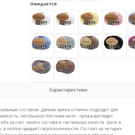
Ожидается
Характеристики
уральным составом. Данная пряжа отлично подходит для
 мягкость. Необычное плетение нити - пряжа выглядит
бя за счёт своего состава и тактильных качеств. Шелк в
, а хлопок придаёт гигроскопичности. Состоит из четырех
. Отлично подчеркивает и хорошо ложится в объемные