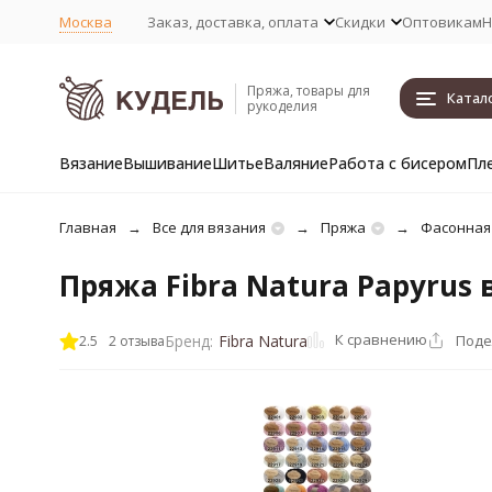
Москва
Заказ, доставка, оплата
Скидки
Оптовикам
Н
Пряжа, товары для
Катал
рукоделия
Вязание
Вышивание
Шитье
Валяние
Работа с бисером
Пл
Главная
Все для вязания
Пряжа
Фасонная
Пряжа Fibra Natura Papyrus 
К сравнению
Поде
Бренд:
Fibra Natura
2.5
2 отзыва