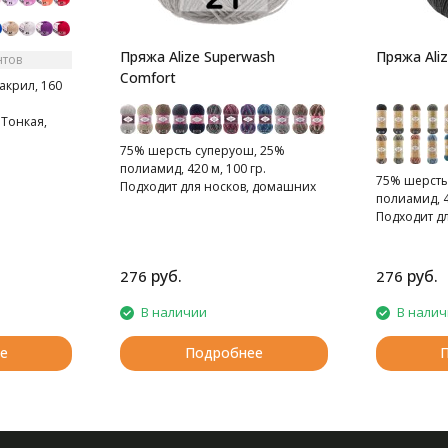
Пряжа Alize Superwash
Пряжа Aliz
нтов
Comfort
акрил, 160
Тонкая,
стая нитка.
75% шерсть суперуош, 25%
упь.
полиамид, 420 м, 100 гр.
75% шерсть
Подходит для носков, домашних
полиамид, 4
тапочек, шарфов, шапок и т.д.
Подходит д
тапочек, ша
руб.
руб.
276
276
В наличии
В нали
е
Подробнее