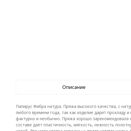
Описание
Папирус Фибра натура. Пряжа высокого качества, с нат
любого времени года, так как изделие дарит прохладу и
фактурно и необычно. Пряжа хорошо зарекомендовала се
составе даёт пластичность, мягкость, нежность полотну
нитей. Две нити хлопка скручены с двумя нитями шелка