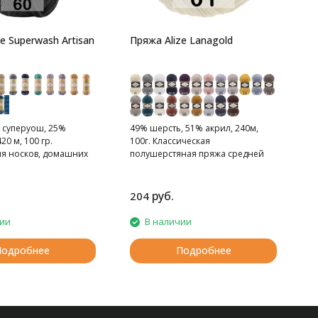
e Superwash Artisan
Пряжа Alize Lanagold
 суперуош, 25%
49% шерсть, 51% акрил, 240м,
20 м, 100 гр.
100г. Классическая
ля носков, домашних
полушерстяная пряжа средней
рфов, шапок и т.д.
толщины.
руб.
204
2
чии
В наличии
Подробнее
Подробнее