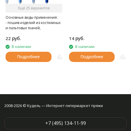
Ещё 25 вариантов
Основные виды применения:
- пошив изделий из костюмных
и пальтовых тканей,
спецодежды
руб.
руб.
22
14
- при швейно-клеевом
скреплении книг в типографии
В наличии
В наличии
Подробнее
Подробнее
2008-2026 © Кудель — Интернет-гипермаркет пряжи
+7 (495) 134-11-99