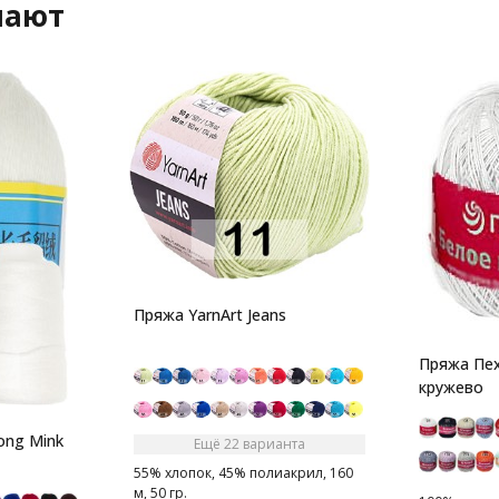
пают
Пряжа YarnArt Jeans
Пряжа Пе
кружево
ong Mink
Ещё 22 варианта
55% хлопок, 45% полиакрил, 160
м, 50 гр.