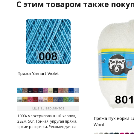
C этим товаром также поку
Пряжа Yarnart Violet
Ещё 13 вариантов
100% мерсеризованный хлопок,
Пряжа Пух норки L
282м, 50г. Тонкая, упругая пряжа,
Wool
яркие расцветки. Рекомендуется
ручная стирка и машинная