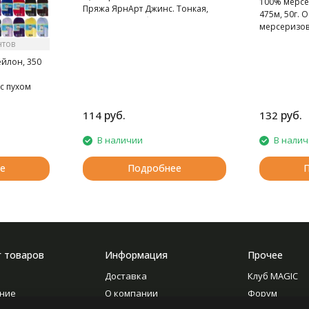
100% мерсе
Пряжа ЯрнАрт Джинс. Тонкая,
475м, 50г. 
мягкая, слегка бархатистая нитка.
мерсеризов
Очень приятная на ощупь.
нтов
ейлон, 350
с пухом
руб.
руб.
114
132
В наличии
В нали
е
Подробнее
г товаров
Информация
Прочее
Доставка
Клуб MAGIC
ние
О компании
Форум