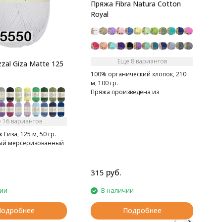
Пряжа Fibra Natura Cotton
Royal
Ещё 8 вариантов
zal Giza Matte 125
100% органический хлопок, 210
м, 100 гр.
Пряжа произведена из
качественного и очень мягкого
хлопка.
 16 вариантов
Гиза, 125 м, 50 гр.
ый мерсеризованный
руб.
315
чии
В наличии
Подробнее
Подробнее