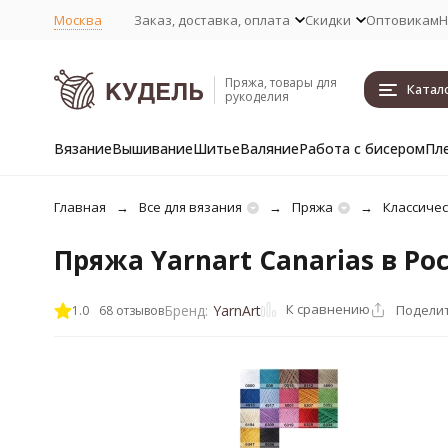
Москва
Заказ, доставка, оплата
Скидки
Оптовикам
Н
Пряжа, товары для
Катал
рукоделия
Вязание
Вышивание
Шитье
Валяние
Работа с бисером
Пл
Главная
Все для вязания
Пряжа
Классичес
Пряжа Yarnart Canarias в Ро
К сравнению
Подели
Бренд:
YarnArt
1.0
68 отзывов