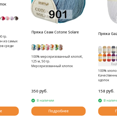
опок
Пряжа Сеам Cotone Solare
Пряжа Gaz
0 гр.
ин из самых
ов среди
100% мерсеризованный хлопоК,
125 м, 50 гр.
Ещё
Мерсеризованный хлопок
100% хлопок 
Качественн
хдопок
руб.
руб.
350
158
В наличии
В нали
е
Подробнее