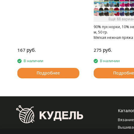
стирка в деликатном режиме.
Ещё 88 вариа
90% пух норки, 10% н
м, 50 гр.
Мягкая нежная пряжа 
норки.
руб.
руб.
167
275
В наличии
В наличии
Подробнее
Подробне
Катало
Вязание
Вышива
2008-2026 © Кудель — Интернет-гипермаркет