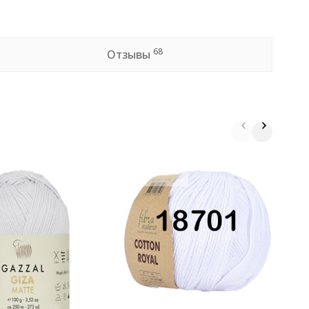
68
Отзывы
П
1