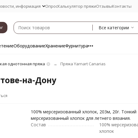
овости, информация
Опрос
Калькулятор пряжи
Отзывы
Контакты
Все категории
ог
етение
Оборудование
Хранение
Фурнитура
кая однотонная пряжа
Пряжа Yarnart Canarias
стове-на-Дону
ться
100% мерсеризованный хлопок, 203м, 20г. Тонкий
мерсеризованный хлопок для летнего вязания.
Состав
100% мерсеризов
хлопок