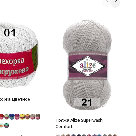
П
7
п
П
т
хорка Цветное
Пряжа Alize Superwash
Comfort