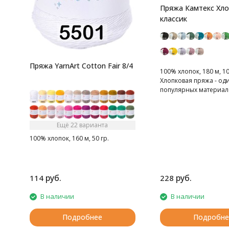
Пряжа Камтекс Хл
классик
Пряжа YarnArt Cotton Fair 8/4
100% хлопок, 180 м, 10
Хлопковая пряжа - од
популярных материал
вязальщиц
Ещё 22 варианта
100% хлопок, 160 м, 50 гр.
руб.
руб.
114
228
В наличии
В наличии
Подробнее
Подробне