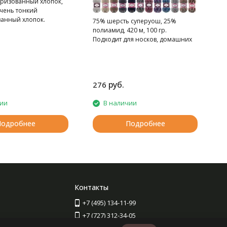
ризованный хлопок,
Очень тонкий
анный хлопок.
75% шерсть суперуош, 25%
полиамид, 420 м, 100 гр.
Подходит для носков, домашних
тапочек, шарфов, шапок и т.д.
руб.
276
2
чии
В наличии
Подробнее
Подробнее
Контакты
+7 (495) 134-11-99
+7 (727) 312-34-05
Для звонков из Казахстана