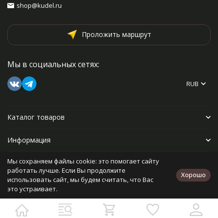
shop@kudel.ru
Проложить маршрут
Мы в социальных сетях:
RUB
Каталог товаров
Информация
Мы сохраняем файлы cookie: это помогает сайту
Прочее
работать лучше. Если Вы продолжите
Хорошо
использовать сайт, мы будем считать, что Вас
это устраивает.
Политика персональных данных
Карта сайта
Разработано в
bodysite.ru