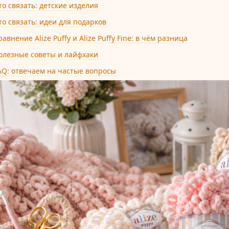
то связать: детские изделия
то связать: идеи для подарков
равнение Alize Puffy и Alize Puffy Fine: в чём разница
олезные советы и лайфхаки
AQ: отвечаем на частые вопросы