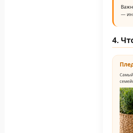
Важн
— ин
4. Ч
Пле
Самый
семей