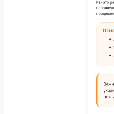
Как это р
параллель
продеван
Осн
Важн
уходи
петл