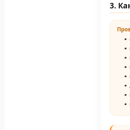
3. К
Про