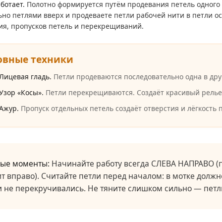
аботает.
Полотно формируется путём продевания петель одного р
но петлями вверх и продеваете петли рабочей нити в петли о
ия, пропусков петель и перекрещиваний.
овные техники
Лицевая гладь.
Петли продеваются последовательно одна в друг
Узор «Косы».
Петли перекрещиваются. Создаёт красивый релье
Ажур.
Пропуск отдельных петель создаёт отверстия и лёгкость 
ые моменты:
Начинайте работу всегда СЛЕВА НАПРАВО (пе
т вправо). Считайте петли перед началом: в мотке должн
и не перекручивались. Не тяните слишком сильно — петл