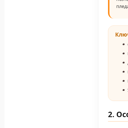
плед
Клю
2. О