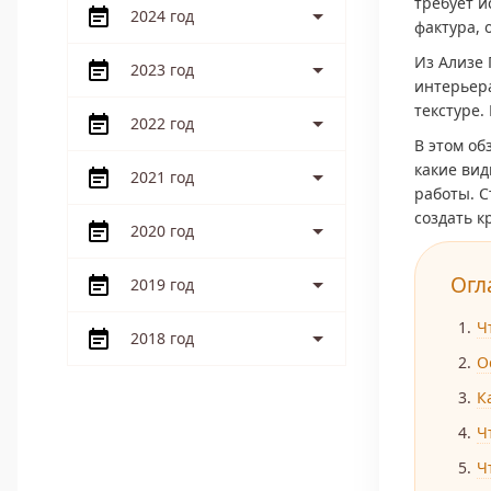
требует и
2024 год
фактура, 
Из Ализе
2023 год
интерьер
текстуре.
2022 год
В этом об
какие вид
2021 год
работы. С
создать к
2020 год
Огл
2019 год
Ч
2018 год
О
К
Ч
Ч