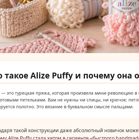
о такое Alize Puffy и почему она
— это турецкая пряжа, которая произвела мини-революцию в м
отовыми петельками. Вам не нужны ни спицы, ни крючок: петли
руется полотно. Это вязание в буквальном смысле пальцами.
одаря такой конструкции даже абсолютный новичок может
ому Alize Puffy стала хитом в сегменте «быстрого handma