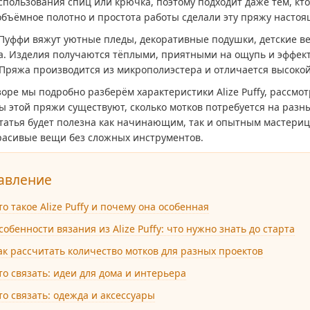
спользования спиц или крючка, поэтому подходит даже тем, кт
объёмное полотно и простота работы сделали эту пряжу насто
 Пуффи вяжут уютные пледы, декоративные подушки, детские в
а. Изделия получаются тёплыми, приятными на ощупь и эффек
 Пряжа производится из микрополиэстера и отличается высокой
зоре мы подробно разберём характеристики Alize Puffy, рассмо
ы этой пряжи существуют, сколько мотков потребуется на разн
татья будет полезна как начинающим, так и опытным мастериц
расивые вещи без сложных инструментов.
авление
то такое Alize Puffy и почему она особенная
собенности вязания из Alize Puffy: что нужно знать до старта
ак рассчитать количество мотков для разных проектов
то связать: идеи для дома и интерьера
то связать: одежда и аксессуары