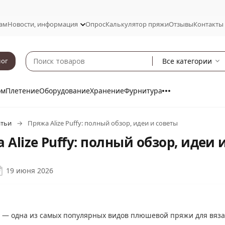
ам
Новости, информация
Опрос
Калькулятор пряжи
Отзывы
Контакты
Все категории
лог
ом
Плетение
Оборудование
Хранение
Фурнитура
атьи
Пряжа Alize Puffy: полный обзор, идеи и советы
 Alize Puffy: полный обзор, идеи 
19 июня 2026
— одна из самых популярных видов плюшевой пряжи для вязан