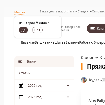
Заказ, доставка, оплата
Скидки
Оптовик
Москва
Ваш город
Москва
?
Пряжа, товары для
Ката
рукоделия
Вязание
Вышивание
Шитье
Валяние
Работа с бисер
Главная
Ст
Блоги
Пряжа
Статьи
Кудель
2026 год
2025 год
Alize Puffy