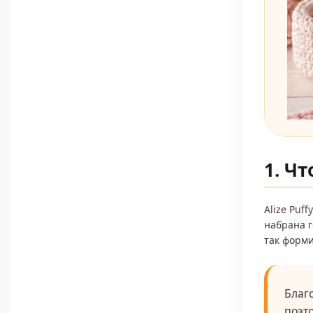
1. Чт
Alize Puffy
набрана г
так форми
Благ
поэт