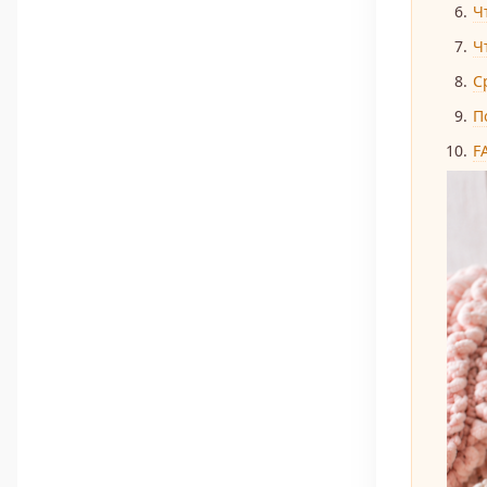
Ч
Ч
С
П
F