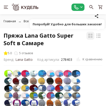
Главная
Все для вязания
Пряжа
Классическая однот
Попробуй! Удобно для больших заказов!
Пряжа Lana Gatto Super
Soft в Самаре
5.0
5 отзывов
К сравнению
Бренд:
Lana Gatto
Код артикула:
278403