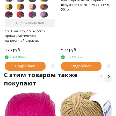
80% шерсть высокогорных
перуанских овец, 20% як, 116 м,
50 гр.
Ещё 16 вариантов
100% шерсть, 160 м, 50 гр.
Пряжа классическая
однотонной окраски.
руб.
руб.
173
597
В наличии
В наличии
Подробнее
Подробнее
C этим товаром также
покупают