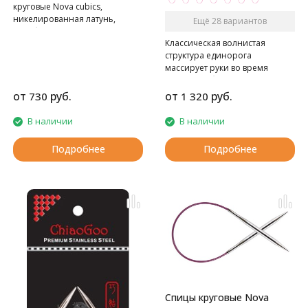
круговые Nova cubics,
никелированная латунь,
Ещё 28 вариантов
серебристый
Классическая волнистая
структура единорога
массирует руки во время
вязания, а блестящая,
переливающаяся поверхность
от
руб.
от
руб.
730
1 320
придает спицам addi с Basic
наконечниками элегантность.
В наличии
В наличии
Подробнее
Подробнее
Спицы круговые Nova