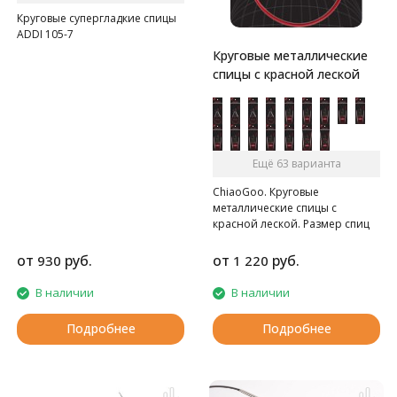
Круговые супергладкие спицы
ADDI 105-7
Круговые металлические
спицы с красной леской
Ещё 63 варианта
ChiaoGoo. Круговые
металлические спицы с
красной леской. Размер спиц
нанесён лазером, удлинённые
кончики. Леска представляет
от
руб.
от
руб.
930
1 220
собой металлический трос,
обтянутый нейлоном.
В наличии
В наличии
Внимание: Длина лески
считается от кончика до
Подробнее
Подробнее
кончика спиц