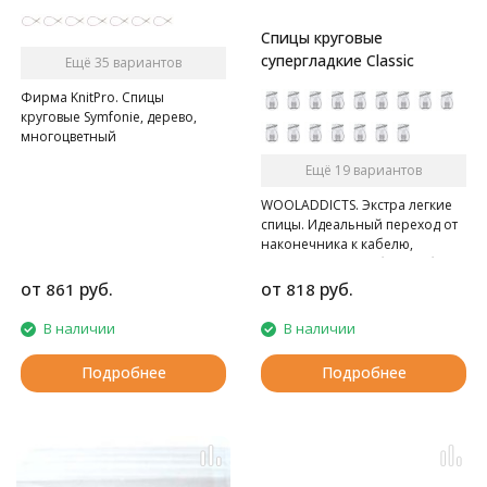
Спицы круговые
супергладкие Classic
Ещё 35 вариантов
Фирма KnitPro. Спицы
круговые Symfonie, дерево,
многоцветный
Ещё 19 вариантов
WOOLADDICTS. Экстра легкие
спицы. Идеальный переход от
наконечника к кабелю,
гладкие, очень гибкий кабель.
от
руб.
от
руб.
861
818
В наличии
В наличии
Подробнее
Подробнее