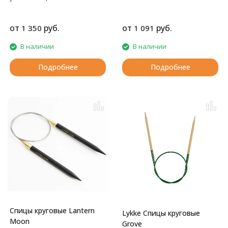
подхватывать любую пряжу.
Место соединения спицы и
лески во время работы не
от
руб.
от
руб.
1 350
1 091
собирает петли, вязание идет
быстро и легко. Леска не
В наличии
В наличии
крутится в отверстии спицы,
она зафиксирована.
Подробнее
Подробнее
Спицы круговые Lantern
Lykke Спицы круговые
Moon
Grove