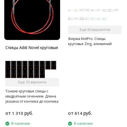
Ещё 60 вариантов
Фирма KnitPro. Спицы
круговые Zing, алюминий
Спицы Addi Novel круговые
Ещё 33 варианта
Тонкие круговые спицы с
квадратным сечением. Длина
указана от кончика до кончика
спиц.
от
руб.
от
руб.
1 310
614
В наличии
В наличии