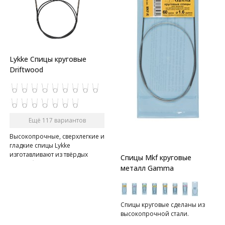
Lykke Спицы круговые
Driftwood
Ещё 117 вариантов
Высокопрочные, сверхлегкие и
гладкие спицы Lykke
изготавливают из твёрдых
Спицы Mkf круговые
пород березы на 80% вручную.
металл Gamma
Спицы имеют в меру острый
кончик, позволяют без труда
подхватывать любую пряжу.
Место соединения спицы и
Спицы круговые сделаны из
лески во время работы не
высокопрочной стали.
собирает петли, вязание идет