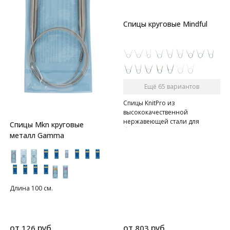
Спицы круговые Mindful
Ещё 65 вариантов
Спицы KnitPro из
высококачественной
нержавеющей стали для
Спицы Mkn круговые
безупречного вязания.
металл Gamma
Длина 100 см.
от
руб.
от
руб.
126
803