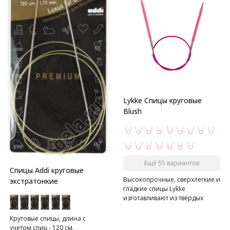
Lykke Спицы круговые
Blush
Ещё 55 вариантов
Спицы Addi круговые
Высокопрочные, сверхлегкие и
экстратонкие
гладкие спицы Lykke
изготавливают из твёрдых
пород березы на 80% вручную.
Спицы имеют в меру острый
Круговые спицы, длина с
кончик, позволяют без труда
учетом спиц - 120 см.