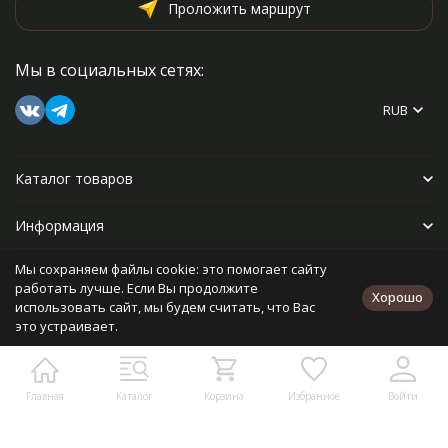
Проложить маршрут
Мы в социальных сетях:
RUB
Каталог товаров
Информация
Мы сохраняем файлы cookie: это помогает сайту
Прочее
работать лучше. Если Вы продолжите
Хорошо
использовать сайт, мы будем считать, что Вас
это устраивает.
Политика персональных данных
Карта сайта
Разработано в
bodysite.ru
Главная
Каталог
Корзина
Избранное
Войти