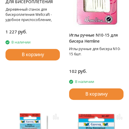
ДЛЯ БИСЕРОПЛЕТЕНИЯ
Деревянный станок для
бисероплетения Wellcraft -
удобное приспособление,
которое поможет Вам быстро
и без хлопот создавать самые
руб.
1 227
Иглы ручные N10-15 для
замысловатые орнаменты.
Размер 37,5х10 см.
бисера Hemline
В наличии
Иглы ручные для бисера N10-
В корзину
15 6шт.
руб.
102
В наличии
В корзину