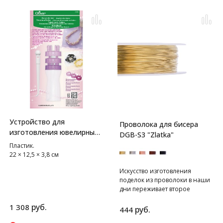
Устройство для
Проволока для бисера
изготовления ювелирных
DGB-S3 "Zlatka"
изделий из бусин Clover
Пластик.
22 × 12,5 × 3,8 см
Искусство изготовления
поделок из проволоки в наши
дни переживает второе
рождение. С помощью данной
руб.
1 308
техники можно создавать не
руб.
444
только такие украшения как