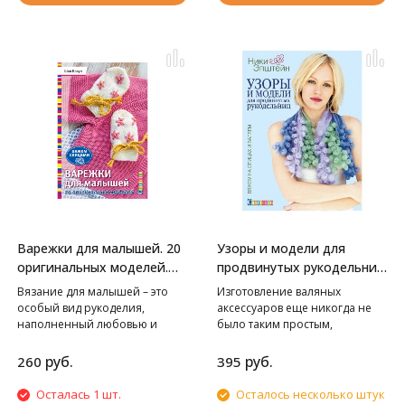
японскими мастерами!
приключением для
представлена в 5 размерах и
увлеченных рукодельниц.
сопровождается красочными
фотографиями и удобными
схемами. Остается только
выбрать!
Варежки для малышей. 20
Узоры и модели для
оригинальных моделей.
продвинутых рукодельниц.
Вяжем спицами
Вяжем на спицах и валяем
Вязание для малышей – это
Изготовление валяных
особый вид рукоделия,
аксессуаров еще никогда не
наполненный любовью и
было таким простым,
трогательными моментами. В
увлекательным и приятным!
этой книге мы собрали для вас
Автор этой книги,
руб.
руб.
260
395
самые милые и удобные
непревзойденная Ники
детские варежки, связанные
Эпштейн, предлагает
Осталась 1 шт.
Осталось несколько штук