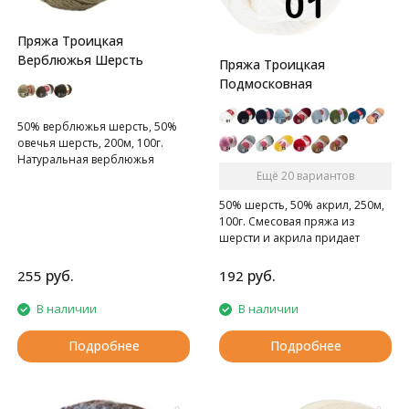
Пряжа Троицкая
Верблюжья Шерсть
Пряжа Троицкая
Подмосковная
50% верблюжья шерсть, 50%
овечья шерсть, 200м, 100г.
Натуральная верблюжья
шерсть - удивительный дар
Ещё 20 вариантов
живой природы, обладающий
50% шерсть, 50% акрил, 250м,
особыми лечебными и
100г. Смесовая пряжа из
обезболивающими
шерсти и акрила придает
свойствами.
вязаным изделиям деликатную
мягкую текстуру, изумительную
руб.
руб.
255
192
износостойкость и
способность сохранять тепло.
В наличии
В наличии
Подробнее
Подробнее