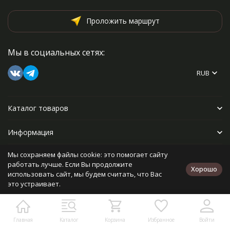
Проложить маршрут
Мы в социальных сетях:
RUB
Каталог товаров
Информация
Мы сохраняем файлы cookie: это помогает сайту
Прочее
работать лучше. Если Вы продолжите
Хорошо
использовать сайт, мы будем считать, что Вас
это устраивает.
Политика персональных данных
Карта сайта
Разработано в
bodysite.ru
Главная
Каталог
Корзина
Избранное
Войти