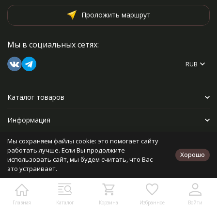
Проложить маршрут
Мы в социальных сетях:
RUB
Каталог товаров
Информация
Мы сохраняем файлы cookie: это помогает сайту
Прочее
работать лучше. Если Вы продолжите
Хорошо
использовать сайт, мы будем считать, что Вас
это устраивает.
Политика персональных данных
Карта сайта
Разработано в
bodysite.ru
Главная
Каталог
Корзина
Избранное
Войти