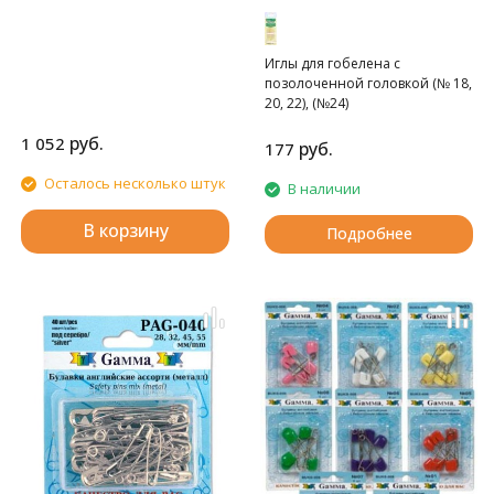
Clover
Иглы для гобелена с
позолоченной головкой (№ 18,
20, 22), (№24)
руб.
1 052
руб.
177
Осталось несколько штук
В наличии
В корзину
Подробнее