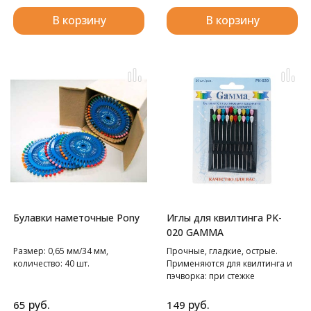
В корзину
В корзину
Булавки наметочные Pony
Иглы для квилтинга PK-
020 GAMMA
Размер: 0,65 мм/34 мм,
Прочные, гладкие, острые.
количество: 40 шт.
Применяются для квилтинга и
пэчворка: при стежке
нескольких слоев ткани,
синтепона и т.д. Длина
руб.
руб.
65
149