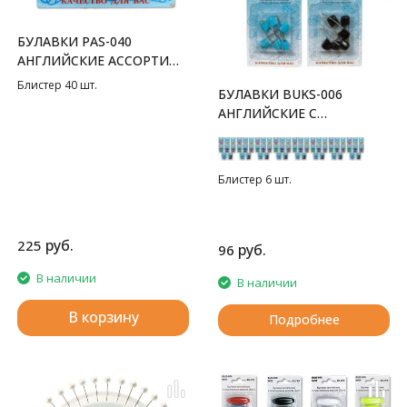
БУЛАВКИ PAS-040
АНГЛИЙСКИЕ АССОРТИ
GAMMA
Блистер 40 шт.
БУЛАВКИ BUKS-006
АНГЛИЙСКИЕ С
БЕЗОПАСНЫМ ЗАМКОМ
GAMMA
Блистер 6 шт.
руб.
225
руб.
96
В наличии
В наличии
В корзину
Подробнее