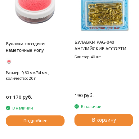
БУЛАВКИ PAG-040
Булавки-гвоздики
АНГЛИЙСКИЕ АССОРТИ
наметочные Pony
GAMMA
Блистер 40 шт.
Размер: 0,60 мм/34 мм.,
количество: 20 г.
руб.
190
от
руб.
170
В наличии
В наличии
В корзину
Подробнее