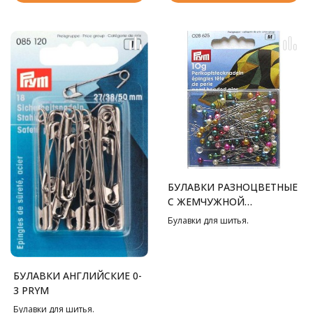
БУЛАВКИ РАЗНОЦВЕТНЫЕ
С ЖЕМЧУЖНОЙ
ГОЛОВКОЙ, 0.65X38 ММ
Булавки для шитья.
PRYM
БУЛАВКИ АНГЛИЙСКИЕ 0-
3 PRYM
Булавки для шитья.