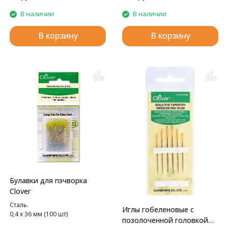
рабочей поверхности иглы 55
мм, толщина 0.5 мм.
В наличии
В наличии
В корзину
В корзину
Булавки для пэчворка
Clover
Сталь.
Иглы гобеленовые с
0,4 х 36 мм (100 шт)
позолоченной головкой