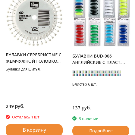
БУЛАВКИ СЕРЕБРИСТЫЕ С
БУЛАВКИ BUD-006
ЖЕМЧУЖНОЙ ГОЛОВКОЙ,
АНГЛИЙСКИЕ С ПЛАСТ.
0.65X38 ММ PRYM
ВЕРХОМ
Булавки для шитья.
Блистер 6 шт.
руб.
249
руб.
137
Осталась 1 шт.
В наличии
В корзину
Подробнее