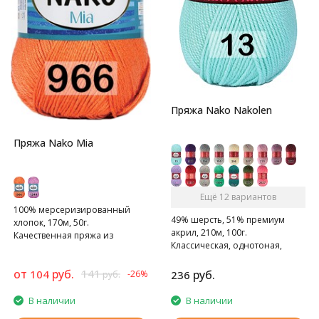
Пряжа Nako Nakolen
Пряжа Nako Mia
Ещё 12 вариантов
100% мерсеризированный
49% шерсть, 51% премиум
хлопок, 170м, 50г.
акрил, 210м, 100г.
Качественная пряжа из
Классическая, однотоная,
мерсеризованного хлопка.
полушерстяная пряжа.
от
руб.
141
104
руб.
-26%
236
руб.
В наличии
В наличии