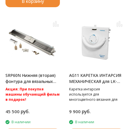
В корзину
SRP60N Нижняя (вторая)
AG11 КАРЕТКА ИНТАРСИЯ
фонтура для вязальных
МЕХАНИЧЕСКАЯ для LK-
машин Silver Reed
150
Акция: При покупке
Каретка интарсия
машины обучающий фильм
используется для
в подарок!
многоцветного вязания для
Акция: Акция: бесплатная
Silver Reed LK150.
доставка по России.
руб.
руб.
45 500
9 900
Вторая фонтура к вязальным
машинам 5 класса Silver Reed
В наличии
В наличии
SK280 и Silver Reed SK840.