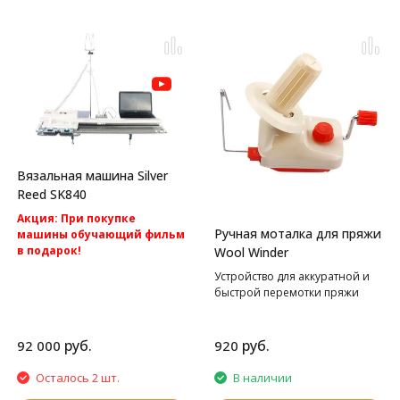
Вязальная машина Silver
Reed SK840
Акция: При покупке
Ручная моталка для пряжи
машины обучающий фильм
в подарок!
Wool Winder
Акция: Акция: бесплатная
Устройство для аккуратной и
доставка по России.
быстрой перемотки пряжи
Компьютерная вязальная
машина 5 класса Silver Reed
SK840
руб.
руб.
92 000
920
Осталось 2 шт.
В наличии