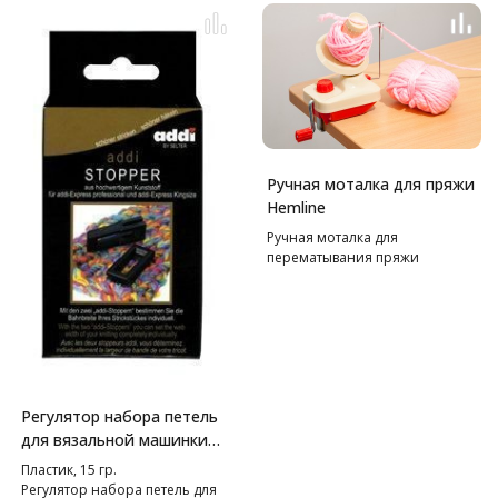
Ручная моталка для пряжи
Hemline
Ручная моталка для
перематывания пряжи
Регулятор набора петель
для вязальной машинки
"Addi Express"и "Addi
Пластик, 15 гр.
Express Kingsize"
Регулятор набора петель для