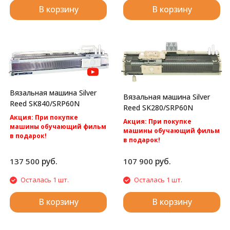
В корзину
В корзину
Вязальная машина Silver
Вязальная машина Silver
Reed SK840/SRP60N
Reed SK280/SRP60N
Акция: При покупке
Акция: При покупке
машины обучающий фильм
машины обучающий фильм
в подарок!
в подарок!
Акция: бесплатная
Акция: Акция: бесплатная
доставка по России.
доставка по России.
руб.
руб.
137 500
107 900
Silver Reed SK840/SRP60N -
Silver Reed SK280/SRP60N -cамая
компьютерная 2 фонтурная
популярная перфокарточная 2
Осталась 1 шт.
Осталась 1 шт.
вязальная машина 5 класса.
фонтурная вязальная машина
5 класса.
В корзину
В корзину