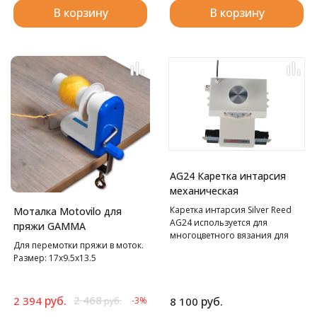
В корзину
В корзину
AG24 Каретка интарсия
механическая
Каретка интарсия Silver Reed
Моталка Motovilo для
AG24 используется для
пряжи GAMMA
многоцветного вязания для
Для перемотки пряжи в моток.
Silver Reed SK280 и SK840.
Размер: 17х9.5х13.5
руб.
2 468
2 394
руб.
-3%
8 100
руб.