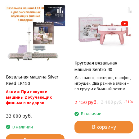
Круговая вязальная
машина Sentro 40
Вязальная машина Silver
Для шапок, свитеров, шарфов,
Reed LK150
игрушек. Два режима вязки –
по кругу и обычный режим
Акция: При покупке
вязания полотном.
машины 2 обучающих
руб.
3 100
2 150
-31%
руб.
фильма в подарок!
Акция: БЕСПЛАТНАЯ
В наличии
доставка по России.
руб.
33 000
Silver Reed LK150
Однофонтурная вязальная
В корзину
В наличии
машина 4 класса.