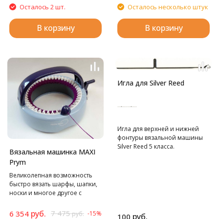
Осталось 2 шт.
Осталось несколько штук
В корзину
В корзину
Игла для Silver Reed
Игла для верхней и нижней
фонтуры вязальной машины
Silver Reed 5 класса.
Вязальная машинка MAXI
Prym
Великолепная возможность
быстро вязать шарфы, шапки,
носки и многое другое с
минимальной затратой
времени.
руб.
7 475
6 354
-15%
руб.
руб.
100