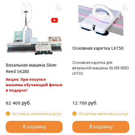
Основная каретка LK150
Основная каретка для
Вязальная машина Silver
вязальной машины SILVER REED
Reed SK280
LK150.
Акция: При покупке
машины обучающий фильм
в подарок!
Акция: Акция: бесплатная
доставка по России.
руб.
руб.
62 400
12 700
Однофонтурная перфокартная
вязальная машина Silver Reed
Осталось несколько штук
Осталось несколько штук
SK280
В корзину
В корзину