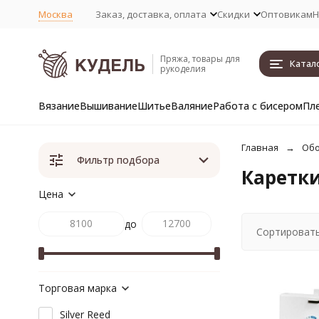
Москва
Заказ, доставка, оплата
Скидки
Оптовикам
Н
Пряжа, товары для
Катал
рукоделия
Вязание
Вышивание
Шитье
Валяние
Работа с бисером
Пл
Главная
Обо
Фильтр подбора
Каретки
Цена
до
Сортировать
Торговая марка
Silver Reed