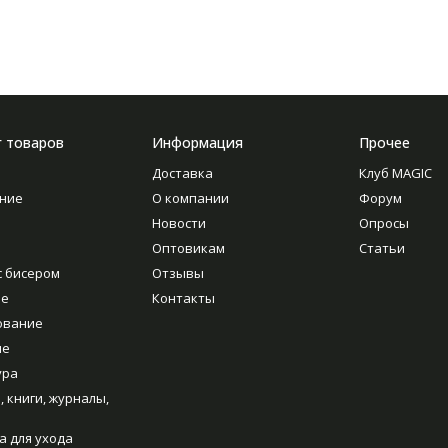
г товаров
Информация
Прочее
Доставка
Клуб MAGIC
ние
О компании
Форум
Новости
Опросы
Оптовикам
Статьи
с бисером
Отзывы
ие
Контакты
ование
ие
ура
, книги, журналы,
а для ухода