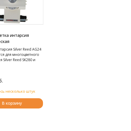
етка интарсия
ская
тарсия Silver Reed AG24
тся для многоцветного
я Silver Reed SK280 и
б.
сь несколько штук
В корзину