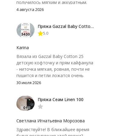
получилось мягким и аккуратным.
Петли хорошо видны, вяжется
4 августа 2026
довольно быстро, после стирки
форма не поплыла. Единственный
Пряжа Gazzal Baby Cotton 25
нюанс - пряжа немного скользит и
5.0
иногда расслаивается, пришлось
привыкнуть к ней и подобрать
крючок поудобнее.
Karina
Вязала из Gazzal Baby Cotton 25
детскую кофточку и прям кайфанула
- ниточка мягкая, ровная, почти не
пушится и петли ложатся очень
аккуратно. После стирки полотно
30 июля 2026
осталось приятным и форму не
потеряло, цвет тоже не стал
Пряжа Сеам Linen 100
тусклее. Единственный нюанс -
моточки маленькие, расход лучше
посчитать заранее, а то мне одного
чуть-чуть не хватило))
Светлана Игнатьевна Морозова
Здравствуйте! В ближайшее время
будут поступления этой пряжи?