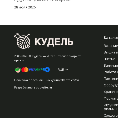
28 июля 2026
Катало
Вязание
Вышива
2008-2026 © Кудель — Интернет-гипермаркет
Шитье
пряжи
Валяние
RUB
Работа 
Плетен
Политика персональных данных
Карта сайта
Оборуд
Разработано в
bodysite.ru
Хранен
Фурнит
Игрушки
фильмы
Средств