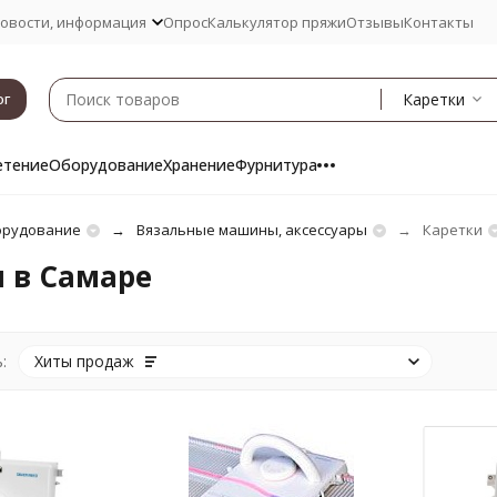
овости, информация
Опрос
Калькулятор пряжи
Отзывы
Контакты
Каретки
ог
етение
Оборудование
Хранение
Фурнитура
рудование
Вязальные машины, аксессуары
Каретки
 в Самаре
:
Хиты продаж