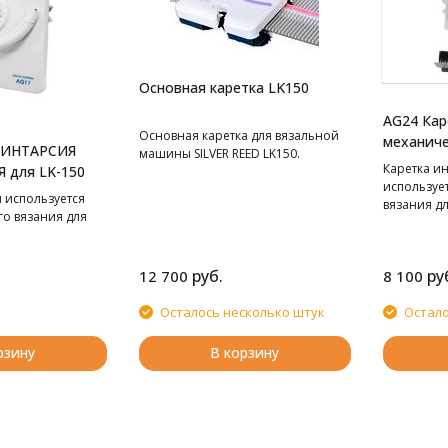
Основная каретка LK150
AG24 Кар
Основная каретка для вязальной
механиче
 ИНТАРСИЯ
машины SILVER REED LK150.
Каретка ин
 для LK-150
используе
 используется
вязания дл
го вязания для
SK840.
руб.
ру
12 700
8 100
Осталось несколько штук
Остало
рзину
В корзину