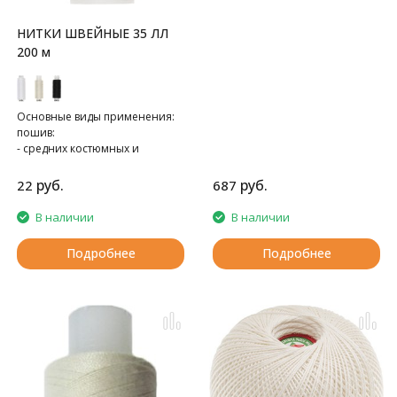
НИТКИ ШВЕЙНЫЕ 35 ЛЛ
200 м
Основные виды применения:
пошив:
- средних костюмных и
пальтовых тканей,
- спецодежды
руб.
руб.
22
687
- трикотажа
В наличии
В наличии
Подробнее
Подробнее