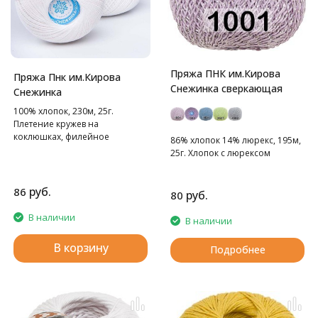
Пряжа ПНК им.Кирова
Пряжа Пнк им.Кирова
Снежинка сверкающая
Снежинка
100% хлопок, 230м, 25г.
Плетение кружев на
коклюшках, филейное
86% хлопок 14% люрекс, 195м,
кружево, вязание крючком.
25г. Хлопок с люрексом
руб.
86
руб.
80
В наличии
В наличии
В корзину
Подробнее