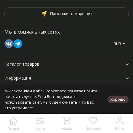
Проложить маршрут
Мы в социальных сетях:
RUB
Каталог товаров
Информация
Мы сохраняем файлы cookie: это помогает сайту
Прочее
работать лучше. Если Вы продолжите
Хорошо
использовать сайт, мы будем считать, что Вас
это устраивает.
Политика персональных данных
Карта сайта
Разработано в
bodysite.ru
Главная
Каталог
Корзина
Избранное
Войти