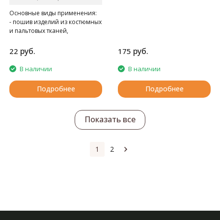
Основные виды применения:
- пошив изделий из костюмных
и пальтовых тканей,
спецодежды
- при швейно-клеевом
руб.
руб.
22
175
скреплении книг в типографии
В наличии
В наличии
Подробнее
Подробнее
Показать все
1
2