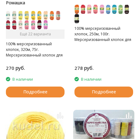
Ромашка
100% мерсеризованный
Ещё 22 варианта
хлопок, 250м, 100г.
Мерсеризованный хлопок для
100% мерсеризованный
ручного и машинного
хлопок, 320м, 75г.
вязания.
Мерсеризованный хлопок для
ручного и машинного
вязания.
руб.
руб.
270
278
В наличии
В наличии
Подробнее
Подробнее