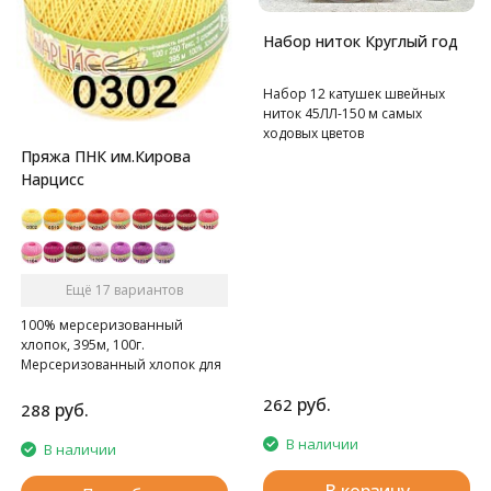
Набор ниток Круглый год
Набор 12 катушек швейных
ниток 45ЛЛ-150 м самых
ходовых цветов
Пряжа ПНК им.Кирова
Нарцисс
Ещё 17 вариантов
100% мерсеризованный
хлопок, 395м, 100г.
Мерсеризованный хлопок для
ручного и машинного
руб.
262
вязания.
руб.
288
В наличии
В наличии
В корзину