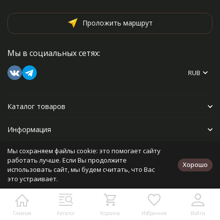
Проложить маршрут
Мы в социальных сетях:
RUB
Каталог товаров
Информация
Мы сохраняем файлы cookie: это помогает сайту
Прочее
работать лучше. Если Вы продолжите
Хорошо
использовать сайт, мы будем считать, что Вас
это устраивает.
Политика персональных данных
Карта сайта
Разработано в
bodysite.ru
Главная
Каталог
Корзина
Избранное
Войти