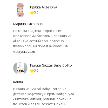
Пряжа Alize Diva
5.0
Марина Тихонова
Ниточка гладкая, с красивым
шелковистым блеском - связала из
Alize Diva летний топ, полотно
получилось мягким и аккуратным.
Петли хорошо видны, вяжется
4 августа 2026
довольно быстро, после стирки
форма не поплыла. Единственный
Пряжа Gazzal Baby Cotton 25
нюанс - пряжа немного скользит и
5.0
иногда расслаивается, пришлось
привыкнуть к ней и подобрать
крючок поудобнее.
Karina
Вязала из Gazzal Baby Cotton 25
детскую кофточку и прям кайфанула
- ниточка мягкая, ровная, почти не
пушится и петли ложатся очень