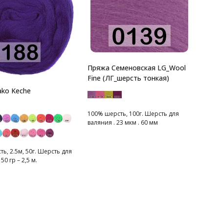
Пряжа Семеновская LG_Wool
Fine (ЛГ_шерсть тонкая)
ko Keche
100% шерсть, 100г. Шерсть для
валяния . 23 мкм . 60 мм
ь, 2.5м, 50г. Шерсть для
50 гр – 2,5 м.