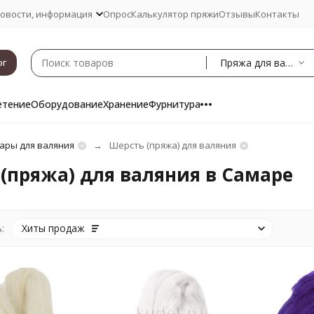
овости, информация
Опрос
Калькулятор пряжи
Отзывы
Контакты
Пряжа для валяния
ог
етение
Оборудование
Хранение
Фурнитура
ары для валяния
Шерсть (пряжа) для валяния
(пряжа) для валяния в Самаре
:
Хиты продаж