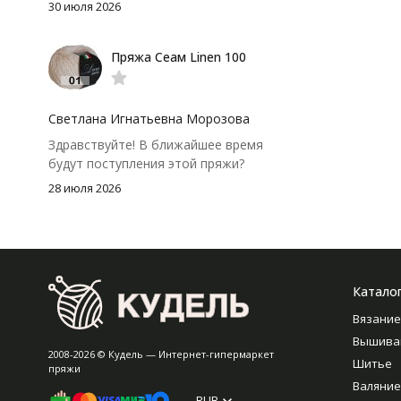
аккуратно. После стирки полотно
30 июля 2026
осталось приятным и форму не
потеряло, цвет тоже не стал
Пряжа Сеам Linen 100
тусклее. Единственный нюанс -
моточки маленькие, расход лучше
посчитать заранее, а то мне одного
чуть-чуть не хватило))
Светлана Игнатьевна Морозова
Здравствуйте! В ближайшее время
будут поступления этой пряжи?
28 июля 2026
Катало
Вязание
Вышива
2008-2026 © Кудель — Интернет-гипермаркет
Шитье
пряжи
Валяние
RUB