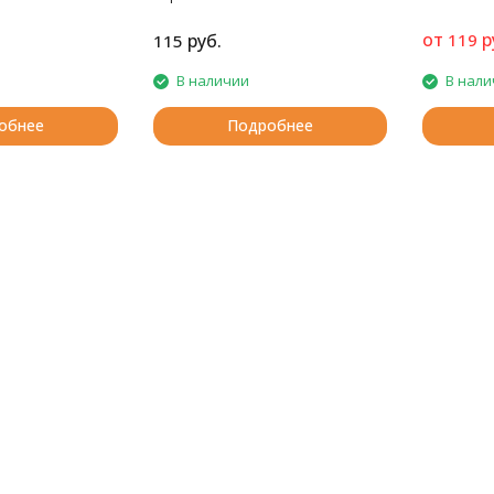
от
р
руб.
119
115
В наличии
В нали
обнее
Подробнее