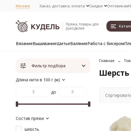
Москва
Заказ, доставка, оплата
Скидки
Оптовикам
Н
Пряжа, товары для
Катал
рукоделия
Вязание
Вышивание
Шитье
Валяние
Работа с бисером
Пл
Главная
Тов
Фильтр подбора
Шерсть 
Длина нити в 100 г (м)
до
Сортировать
Состав пряжи
шерсть