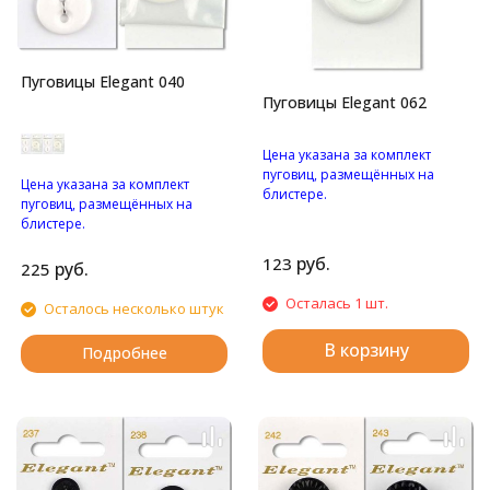
Пуговицы Elegant 040
Пуговицы Elegant 062
Цена указана за комплект
пуговиц, размещённых на
Цена указана за комплект
блистере.
пуговиц, размещённых на
Большая пуговица с
блистере.
четырьмя отверстиями.
Большая пуговица с двумя
руб.
123
отверстиями.
руб.
225
Осталась 1 шт.
Осталось несколько штук
В корзину
Подробнее