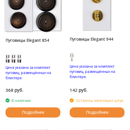
Пуговицы Elegant 944
Пуговицы Elegant 854
Цена указана за комплект
Цена указана за комплект
пуговиц, размещённых на
пуговиц, размещённых на
блистере.
блистере.
Пуговицы с четырьмя
Глянцевые пуговицы с
отверстиями.
двумя отверстиями.
руб.
руб.
368
142
В наличии
Осталось несколько штук
Подробнее
Подробнее