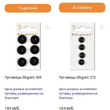
В корзину
Подробнее
Пуговицы Elegant 269
Пуговицы Elegant 272
Цена указана за комплект
Цена указана за комплект
пуговиц, размещённых на
пуговиц, размещённых на
блистере.
блистере.
Пуговицы с четырьмя
Пуговицы с двумя
отверстиями.
отверстиями.
руб.
руб.
183
164