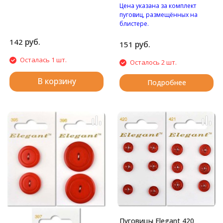
Цена указана за комплект
пуговиц, размещённых на
блистере.
Пуговицы с двумя
руб.
142
отверстиями.
руб.
151
Осталась 1 шт.
Осталось 2 шт.
В корзину
Подробнее
Пуговицы Elegant 420