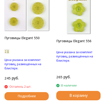
Пуговицы Elegant 550
Пуговицы Elegant 556
Цена указана за комплект
пуговиц, размещённых на
Цена указана за комплект
блистере.
пуговиц, размещённых на
Перламутровые пуговицы с
блистере.
двумя отверстиями.
Матовые пуговицы с двумя
руб.
265
отверстиями и с узором.
руб.
245
В наличии
Осталось 2 шт.
В корзину
Подробнее