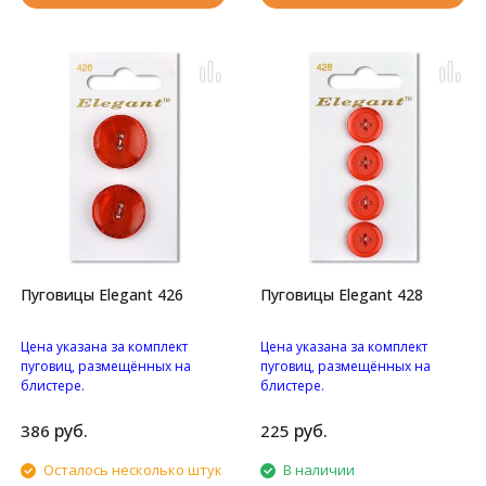
Пуговицы Elegant 426
Пуговицы Elegant 428
Цена указана за комплект
Цена указана за комплект
пуговиц, размещённых на
пуговиц, размещённых на
блистере.
блистере.
Перламутровые с
Пуговицы с четырьмя
блестками пуговицы с
отверстиями.
руб.
руб.
386
225
двумя отверстиями.
Осталось несколько штук
В наличии