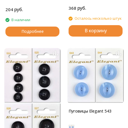
ножке.
Глянцевые пуговицы с
руб.
368
четырьмя отверстиями.
руб.
204
Осталось несколько штук
В наличии
В корзину
Подробнее
Пуговицы Elegant 543