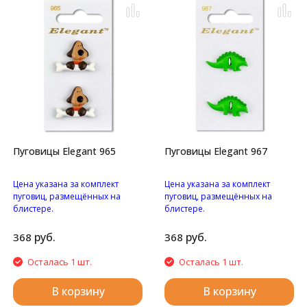
Пуговицы Elegant 965
Пуговицы Elegant 967
Цена указана за комплект
Цена указана за комплект
пуговиц, размещённых на
пуговиц, размещённых на
блистере.
блистере.
Пуговицы "Пес с
Пуговицы "Динозаврики" с
косточкой" на ножке.
двумя отверстиями.
руб.
руб.
368
368
Осталась 1 шт.
Осталась 1 шт.
В корзину
В корзину