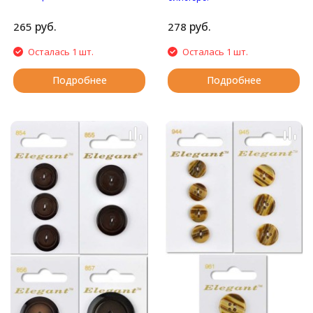
Матовые пуговицы с
Пуговицы с двумя
четырьмя отверстиями.
отверстиями.
руб.
руб.
265
278
Осталась 1 шт.
Осталась 1 шт.
Подробнее
Подробнее