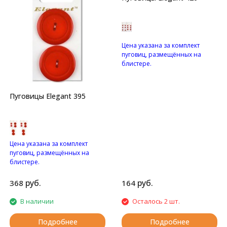
Цена указана за комплект
пуговиц, размещённых на
блистере.
Пуговицы с четырьмя
отверстиями.
Пуговицы Elegant 395
Цена указана за комплект
пуговиц, размещённых на
блистере.
Глянцевые пуговицы с
двумя отверстиями.
руб.
руб.
368
164
В наличии
Осталось 2 шт.
Подробнее
Подробнее