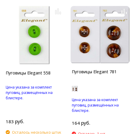
Пуговицы Elegant 781
Пуговицы Elegant 558
Цена указана за комплект
пуговиц, размещённых на
блистере.
Цена указана за комплект
Пуговицы с двумя
пуговиц, размещённых на
отверстиями.
блистере.
Пуговицы с четырьмя
руб.
183
отверстиями.
руб.
164
Осталось несколько штук
Осталась 1 шт.