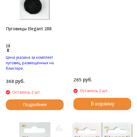
Перламутровый "цветочек"
с двумя отверстиями.
Пуговицы Elegant 288
Цена указана за комплект
пуговиц, размещённых на
блистере.
Узорные пуговицы на
руб.
265
ножке.
руб.
368
Осталось 2 шт.
Осталось 2 шт.
В корзину
Подробнее