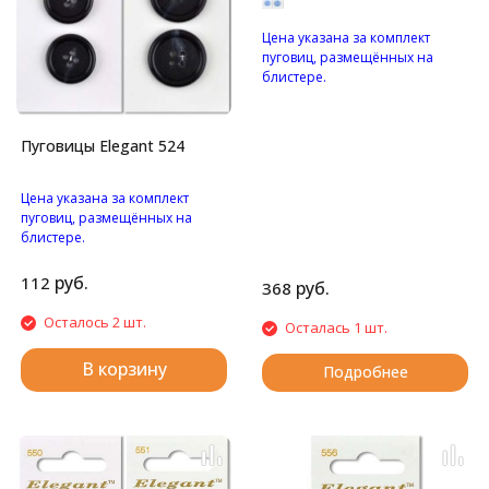
Цена указана за комплект
пуговиц, размещённых на
блистере.
Перламутровые пуговицы с
двумя отверстиями.
Пуговицы Elegant 524
Цена указана за комплект
пуговиц, размещённых на
блистере.
Матовые пуговицы с
четырьмя отверстиями.
руб.
112
руб.
368
Осталось 2 шт.
Осталась 1 шт.
В корзину
Подробнее