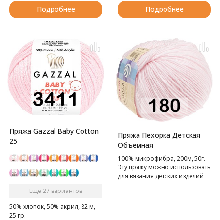
Подробнее
Подробнее
Пряжа Gazzal Baby Cotton
Пряжа Пехорка Детская
25
Объемная
100% микрофибра, 200м, 50г.
Эту пряжу можно использовать
для вязания детских изделий
для грудничков и детей более
Ещё 27 вариантов
старшего возраста, она не
вызывает аллергических
50% хлопок, 50% акрил, 82 м,
реакций.
25 гр.