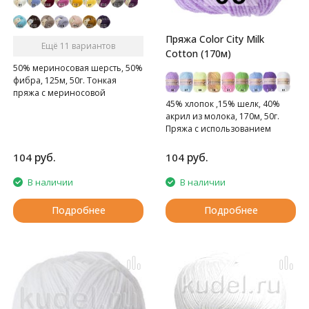
Пряжа Color City Milk
Ещё 11 вариантов
Cotton (170м)
50% мериносовая шерсть, 50%
фибра, 125м, 50г. Тонкая
пряжа с мериносовой
45% хлопок ,15% шелк, 40%
шерстью. Подходит для детей.
акрил из молока, 170м, 50г.
Пряжа с использованием
молока.
руб.
руб.
104
104
В наличии
В наличии
Подробнее
Подробнее