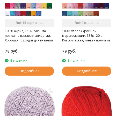
Ещё 15 вариантов
Ещё 2 варианта
100% акрил, 150м, 50г. Эта
100% хлопок двойной
пряжа не вызывает аллергии.
мерсеризации, 138м, 20г.
Хорошо подходит для вязания
Классическая, тонкая пряжа из
моделей для детей.
хлопка, нить с глянцевым
отливом, для вязания кружева,
руб.
руб.
78
79
скатертей, штор, вышивания,
для вязания ажурной одежды.
В наличии
В наличии
Подробнее
Подробнее