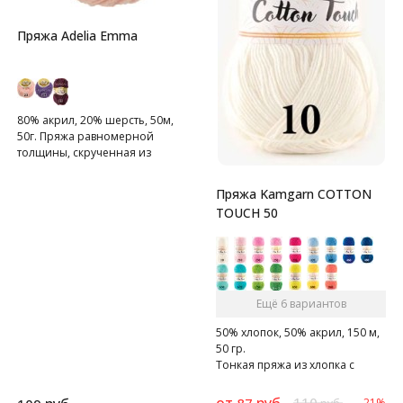
Пряжа Adelia Emma
80% акрил, 20% шерсть, 50м,
50г. Пряжа равномерной
толщины, скрученная из
одиннадцати нитей.
Пряжа Kamgarn COTTON
TOUCH 50
Ещё 6 вариантов
50% хлопок, 50% акрил, 150 м,
50 гр.
Тонкая пряжа из хлопка с
акрилом.
от
руб.
110
87
-21%