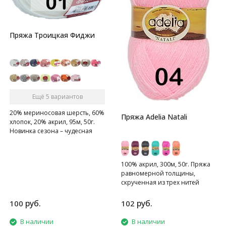
Пряжа Троицкая Фиджи
Ещё 5 вариантов
20% мериносовая шерсть, 60%
Пряжа Adelia Natali
хлопок, 20% акрил, 95м, 50г.
Новинка сезона – чудесная
находка для малышей и их
родителей!
100% акрил, 300м, 50г. Пряжа
равномерной толщины,
скрученная из трех нитей
руб.
руб.
100
102
В наличии
В наличии