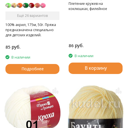
Плетение кружев на
коклюшках, филейное
кружево, вязание крючком.
Ещё 26 вариантов
100% акрил, 175м, 50г. Пряжа
предназначена специально
для детских изделий.
руб.
86
руб.
85
В наличии
В наличии
В корзину
Подробнее