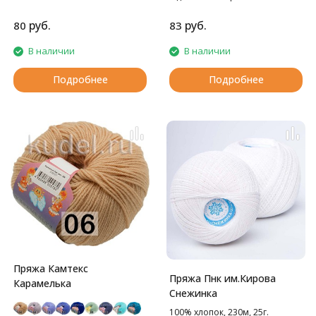
Прекрасное решение для
вязания детских изделий.
руб.
руб.
80
83
В наличии
В наличии
Подробнее
Подробнее
Пряжа Камтекс
Пряжа Пнк им.Кирова
Карамелька
Снежинка
100% хлопок, 230м, 25г.