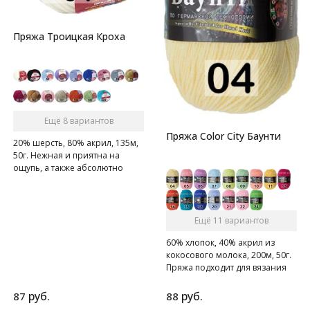
Пряжа Троицкая Кроха
Ещё 8 вариантов
Пряжа Color City Баунти
20% шерсть, 80% акрил, 135м,
50г. Нежная и приятна на
ощупь, а также абсолютно
гипоаллергенна
Ещё 11 вариантов
60% хлопок, 40% акрил из
кокосового молока, 200м, 50г.
Пряжа подходит для вязания
крючком, спицами и на
вязальной машине.
руб.
руб.
87
88