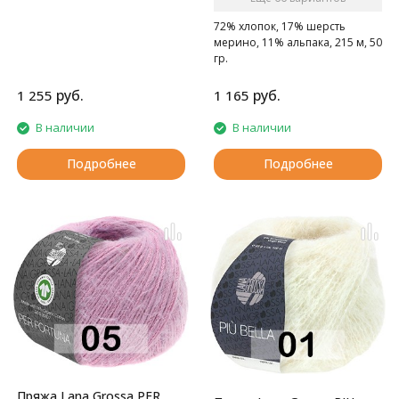
Супермягкая межсезонная
пряжа.
72% хлопок, 17% шерсть
мерино, 11% альпака, 215 м, 50
гр.
Супермягкая межсезонная
пряжа.
руб.
руб.
1 255
1 165
В наличии
В наличии
Подробнее
Подробнее
Пряжа Lana Grossa PER