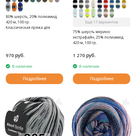
80% шерсть, 20% полиамид,
420 м, 100 гр.
Ещё 17 вариантов
Классическая пряжа для
75% шерсть мерино
носков с эффектом твида
экстрафайн, 25% полиамид,
420 м, 100 гр.
Классическая пряжа для
носков из мериносовой
руб.
руб.
970
1 270
шерсти.
В наличии
В наличии
Подробнее
Подробнее