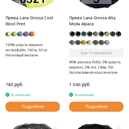
Пряжа Lana Grossa Cool
Пряжа Lana Grossa Alta
Wool Print
Moda Alpaca
100% шерсть мерино
экстрафайн, 160 м, 50 гр.
Ещё 15 вариантов
Неоновый меланж
90% альпака бэби, 5% шерсть
мерино, 5% п/а, 140м, 50г.
Эксклюзивная классическая
альпака сплетенная в виде
шнурка
руб.
руб.
780
1 040
В наличии
В наличии
Подробнее
Подробнее