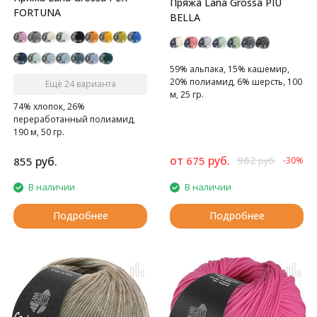
Пряжа Lana Grossa PIU
FORTUNA
BELLA
59% альпака, 15% кашемир,
20% полиамид, 6% шерсть, 100
Ещё 24 варианта
м, 25 гр.
74% хлопок, 26%
Тонкая и мягкая пряжа
переработанный полиамид,
190 м, 50 гр.
Прекрасная пряжа для весны и
лета благодаря охлаждающим
от
руб.
962
руб.
675
855
-30%
руб.
свойствам хлопка.
В наличии
В наличии
Подробнее
Подробнее