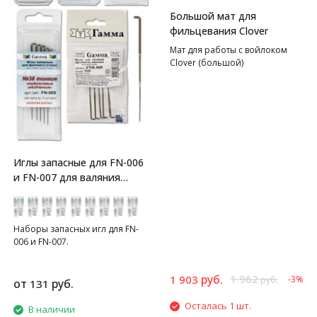
Большой мат для
фильцевания Clover
Мат для работы с войлоком
Clover (большой)
Иглы запасные для FN-006
и FN-007 для валяния
GAMMA
Наборы запасных игл для FN-
006 и FN-007.
руб.
1 962
1 903
-3%
руб.
от
руб.
131
Осталась 1 шт.
В наличии