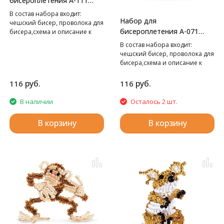
бисероплетения А-111
Морж,
В cостав набора входит:
Набор для
чешский бисер, проволока для
бисероплетения А-071
бисера,схема и описание к
работе.
Ангелок,
В cостав набора входит:
чешский бисер, проволока для
бисера,схема и описание к
работе.
руб.
руб.
116
116
В наличии
Осталось 2 шт.
В корзину
В корзину