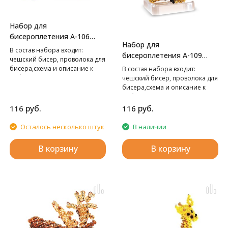
Набор для
бисероплетения А-106
Набор для
Обезьяна,
В cостав набора входит:
бисероплетения А-109
чешский бисер, проволока для
Коала,
бисера,схема и описание к
В cостав набора входит:
работе.
чешский бисер, проволока для
бисера,схема и описание к
работе.
руб.
руб.
116
116
Осталось несколько штук
В наличии
В корзину
В корзину