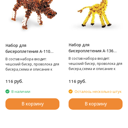
Набор для
Набор для
бисероплетения А-136
бисероплетения А-110
Жираф,
Лось,
В cостав набора входит:
В cостав набора входит:
чешский бисер, проволока для
чешский бисер, проволока для
бисера,схема и описание к
бисера,схема и описание к
работе.
работе.
руб.
руб.
116
116
В наличии
Осталось несколько штук
В корзину
В корзину