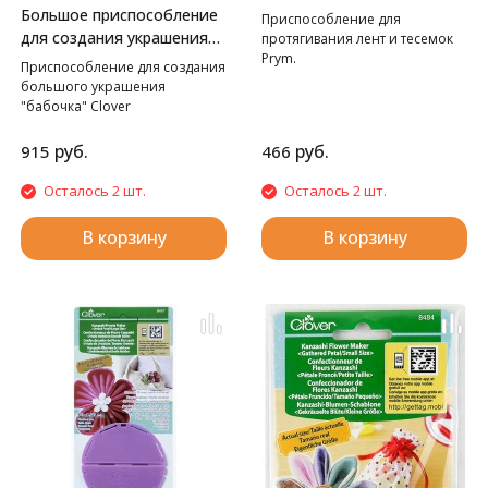
ТЕСЕМОК PRYM
Большое приспособление
Приспособление для
для создания украшения
протягивания лент и тесемок
Prym.
Бабочка Clover
Приспособление для создания
большого украшения
"бабочка" Clover
руб.
руб.
915
466
Осталось 2 шт.
Осталось 2 шт.
В корзину
В корзину