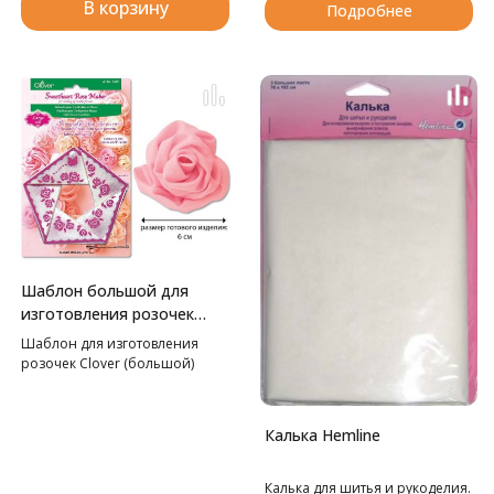
В корзину
Подробнее
Шаблон большой для
изготовления розочек
Clover
Шаблон для изготовления
розочек Clover (большой)
Калька Hemline
Калька для шитья и рукоделия.