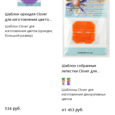
Шаблон орхидея Clover
для изготовления цветов
(большой размер)
Шаблон Clover для
изготовления цветов (орхидея,
большой размер)
Шаблон собранные
лепестки Clover для
изготовления больших
декоративных цветов
Шаблоны Clover для
изготовления декоративных
цветов.
руб.
536
от
руб.
453