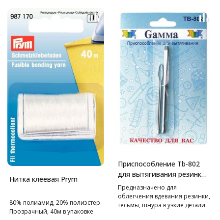
Приспособление Tb-802
для вытягивания резинки,
Нитка клеевая Prym
тесьмы Gamma
Предназначено для
облегчения вдевания резинки,
80% полиамид, 20% полиэстер
тесьмы, шнура в узкие детали.
Прозрачный, 40м в упаковке