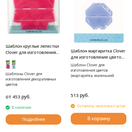
Шаблон круглые лепестки
Шаблон маргаритка Clover
Clover для изготовления
для изготовления цветов
больших декоративных
(маленький размер)
цветов
Шаблон Clover для
изготовления цветов
Шаблоны Clover для
(маргаритка, маленький
изготовления декоративных
размер)
цветов.
руб.
513
от
руб.
453
Осталось несколько штук
В наличии
В корзину
Подробнее