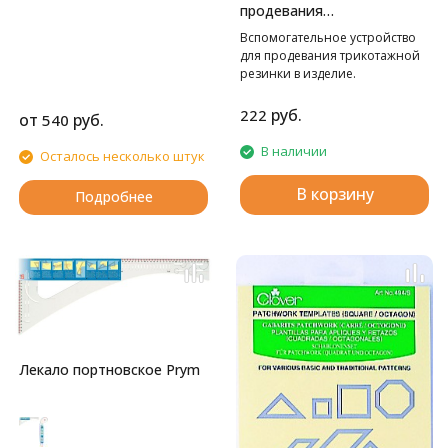
продевания
резинки(шнура) в изделие
Вспомогательное устройство
Hemline
для продевания трикотажной
резинки в изделие.
руб.
222
от
руб.
540
В наличии
Осталось несколько штук
В корзину
Подробнее
Лекало портновское Prym