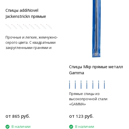
Спицы addiNovel
Jackenstrickn прямые
Прочные и легкие, жемчужно-
серого цвета. С квадратными
закругленными гранями и
текстурированной
поверхностью. ​
Спицы Mkp прямые металл
Gamma
Прямые спицы из
высокопрочной стали
«GAMMA»
от
руб.
от
руб.
865
123
В наличии
В наличии