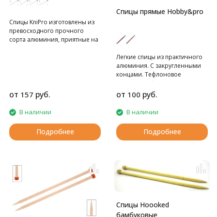
Спицы прямые Hobby&pro
Cпицы KniPro изготовлены из
превосходного прочного
сорта алюминия, приятные на
ощупь и очень легкие.
Легкие спицы из практичного
алюминия. С закругленными
концами. Тефлоновое
покрытие обеспечивает
гладкое скольжение пряжи.
от
руб.
от
руб.
157
100
Ограничитель на спице
препятствует соскальзыванию
В наличии
В наличии
петель.
Подробнее
Подробнее
Спицы Hoooked
бамбуковые