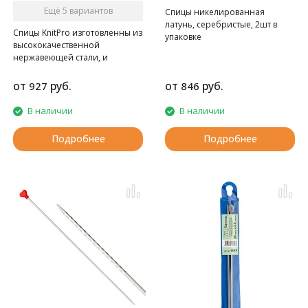
Ещё 5 вариантов
Спицы никелированная
латунь, серебристые, 2шт в
Cпицы KnitPro изготовленны из
упаковке
высококачественной
нержавеющей стали, и
покрытые матовой
полировкой.
от
руб.
от
руб.
927
846
В наличии
В наличии
Подробнее
Подробнее