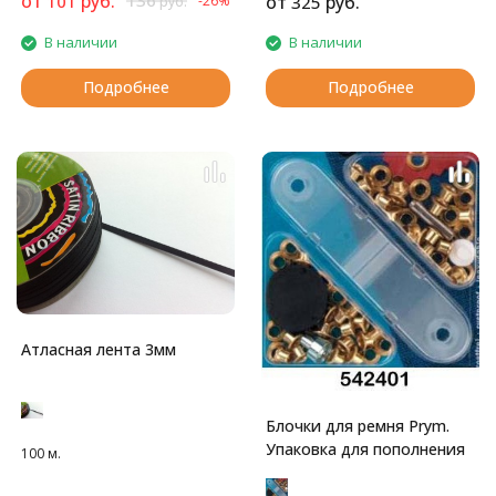
от
руб.
136
101
от
руб.
-26%
325
руб.
В наличии
В наличии
Подробнее
Подробнее
Атласная лента 3мм
Блочки для ремня Prym.
Упаковка для пополнения
100 м.