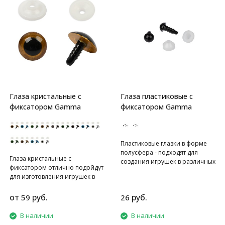
Глаза кристальные с
Глаза пластиковые с
фиксатором Gamma
фиксатором Gamma
Пластиковые глазки в форме
полусфера - подходят для
Глаза кристальные с
создания игрушек в различных
фиксатором отлично подойдут
техниках. Крепление глазок на
для изготовления игрушек в
материал обеспечивается
различных техниках.
фиксатором, который с
Крепление глазок на материал
от
руб.
руб.
59
26
натягом надевается на
обеспечивается фиксатором,
ребристую ножку/винт с
который с натягом надевается
В наличии
В наличии
обратной стороны ткани. В
на ребристую ножку/винт с
комплекте пластиковые