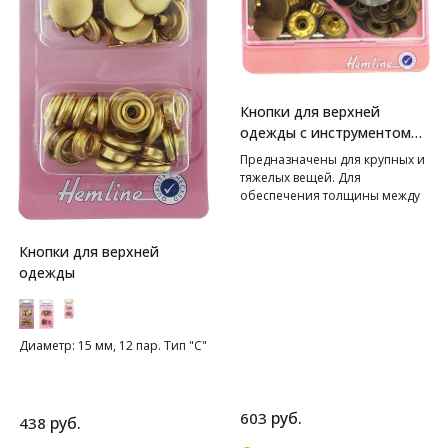
Кнопки для верхней
одежды с инструментом
для установки HEMLINE
Предназначены для крупных и
тяжелых вещей. Для
обеспечения толщины между
слоями ткани не менее 1-2 мм
используйте подкладочную
ткань. Внимание! Слишком
Кнопки для верхней
сильные удары молотка могут
одежды
повредить поверхность
кнопки! Всегда работайте на
плоской устойчивой
поверхности, защищенной
Диаметр: 15 мм, 12 пар. Тип "С"
куском картона!
руб.
603
руб.
438