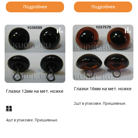
обратной стороны ткани. В
фиксаторы для безопасного
Подробнее
Подробнее
комплекте пластиковые
крепления.
фиксаторы для безопасного
Рекомендуем для облегчения
крепления.
сборки либо нагреть фиксатор
Рекомендуем для облегчения
в горячей воде, либо немного
сборки либо нагреть фиксатор
увеличить внутреннее
в горячей воде, либо немного
отверстие фиксатора
увеличить внутреннее
ножницами.
отверстие фиксатора
ножницами.
Глазки 16мм на мет. ножке
Глазки 12мм на мет. ножке
2шт в упаковке. Пришивные.
4шт в упаковке. Пришивные.