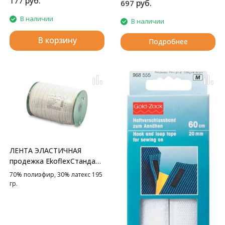
руб.
177
руб.
697
В наличии
В наличии
В корзину
Подробнее
ЛЕНТА ЭЛАСТИЧНАЯ
продежка EkoflexСтандарт
GAMMA
70% полиэфир, 30% латекс 195
гр.