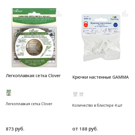
резинка для вязания, 200
метров, цвет - прозрачная.
Эластичная нить (резинка) для
вязания, в упаковке 1 катушка
(200м). Материал: 100%
эластан. Вспомогательная
невидимая нить
предотвращает растягивание в
области воротников и манжет.
Легкоплавкая сетка Clover
Крючки настенные GAMMA
Легкоплавкая сетка Clover
Количество в блистере 4 шт
руб.
от
руб.
873
188