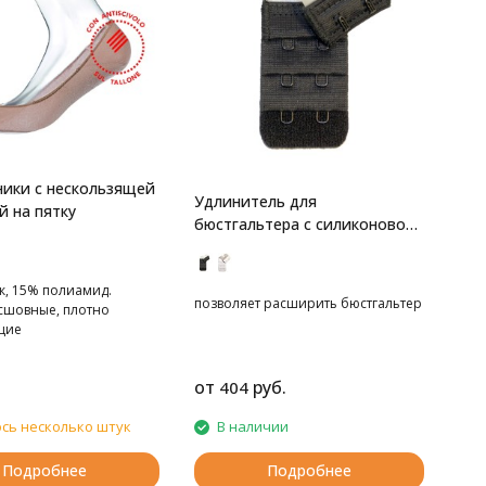
ики с нескользящей
Удлинитель для
й на пятку
бюстгальтера с силиконовой
вставкой
к, 15% полиамид.
позволяет расширить бюстгальтер
есшовные, плотно
щие
от
руб.
404
сь несколько штук
В наличии
Подробнее
Подробнее