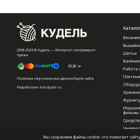
Катало
Вязание
Вышива
2008-2026 © Кудель — Интернет-гипермаркет
Шитье
пряжи
Валяние
RUB
Работа 
Плетен
Политика персональных данных
Карта сайта
Оборуд
Разработано в
bodysite.ru
Хранен
Фурнит
Игрушки
фильмы
Средств
Универс
рукодел
Мы сохраняем файлы cookie: это помогает сайту