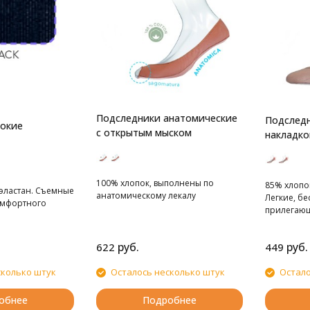
Подследники анатомические
Подследн
рокие
с открытым мыском
накладко
100% хлопок, выполнены по
85% хлопо
 эластан. Съемные
анатомическому лекалу
Легкие, б
омфортного
прилегаю
руб.
руб.
622
449
сколько штук
Осталось несколько штук
Остало
обнее
Подробнее