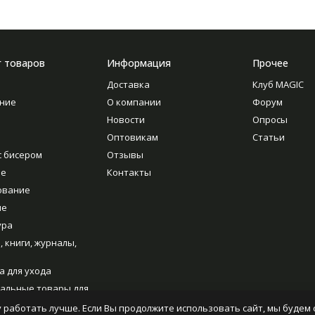
г товаров
Информация
Прочее
Доставка
Клуб MAGIC
ние
О компании
Форум
Новости
Опросы
Оптовикам
Статьи
с бисером
Отзывы
ие
Контакты
ование
ие
ура
, книги, журналы,
а для ухода
альные товары для
ия
 работать лучше. Если Вы продолжите использовать сайт, мы будем с