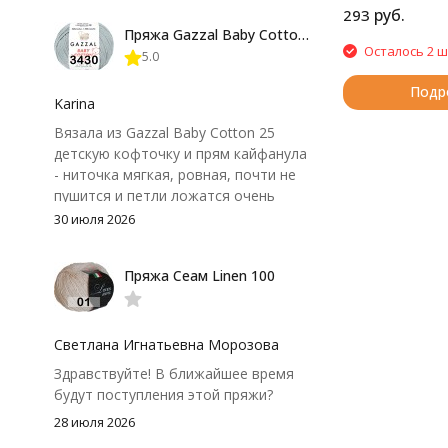
руб.
293
форма не поплыла. Единственный
Пряжа Gazzal Baby Cotton 25
нюанс - пряжа немного скользит и
Осталось 2 ш
5.0
иногда расслаивается, пришлось
привыкнуть к ней и подобрать
Подр
крючок поудобнее.
Karina
Вязала из Gazzal Baby Cotton 25
детскую кофточку и прям кайфанула
- ниточка мягкая, ровная, почти не
пушится и петли ложатся очень
аккуратно. После стирки полотно
30 июля 2026
осталось приятным и форму не
потеряло, цвет тоже не стал
Пряжа Сеам Linen 100
тусклее. Единственный нюанс -
моточки маленькие, расход лучше
посчитать заранее, а то мне одного
чуть-чуть не хватило))
Светлана Игнатьевна Морозова
Здравствуйте! В ближайшее время
будут поступления этой пряжи?
28 июля 2026