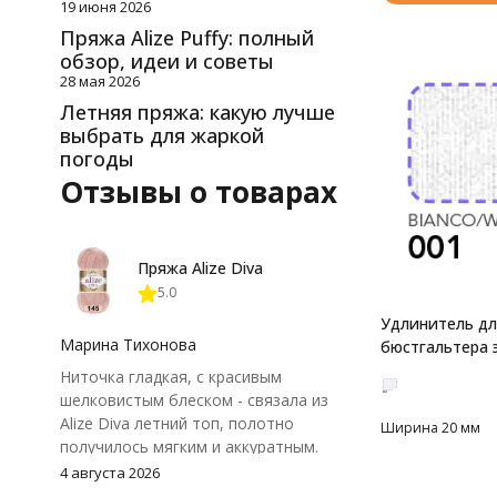
19 июня 2026
Пряжа Alize Puffy: полный
обзор, идеи и советы
28 мая 2026
Летняя пряжа: какую лучше
выбрать для жаркой
погоды
Отзывы о товарах
Пряжа Alize Diva
5.0
Удлинитель дл
Марина Тихонова
бюстгальтера 
Ниточка гладкая, с красивым
шелковистым блеском - связала из
Alize Diva летний топ, полотно
Ширина 20 мм
получилось мягким и аккуратным.
Петли хорошо видны, вяжется
4 августа 2026
довольно быстро, после стирки