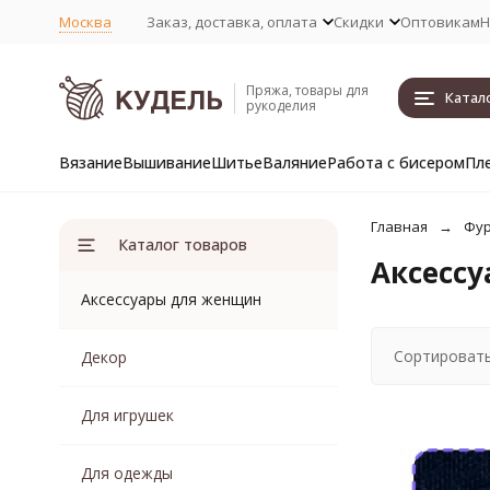
Москва
Заказ, доставка, оплата
Скидки
Оптовикам
Н
Пряжа, товары для
Катал
рукоделия
Вязание
Вышивание
Шитье
Валяние
Работа с бисером
Пл
Главная
Фур
Каталог товаров
Аксесс
Аксессуары для женщин
Сортировать
Декор
Для игрушек
Для одежды