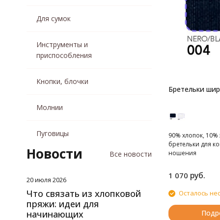
Для сумок
Инструменты и
приспособления
Кнопки, блочки
Бретельки ши
Молнии
Пуговицы
90% хлопок, 10%
бретельки для к
Новости
ношения
Все новости
руб.
1 070
20 июля 2026
Что связать из хлопковой
Осталось не
пряжи: идеи для
начинающих
Подр