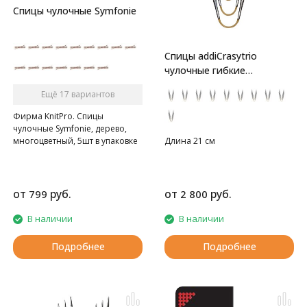
Спицы чулочные Symfonie
Спицы addiCrasytrio
чулочные гибкие
супергладкие
Ещё 17 вариантов
Фирма KnitPro. Спицы
чулочные Symfonie, дерево,
многоцветный, 5шт в упаковке
Длина 21 см
от
руб.
от
руб.
799
2 800
В наличии
В наличии
Подробнее
Подробнее