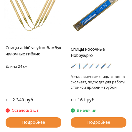
Спицы addiCrasytrio бамбук
Спицы носочные
чулочные гибкие
Hobby&pro
Длина 24 см
Металлические спицы хорошо
скользят, подходят для работы
с тонкой пряжей – грубой
шерстяной, из
немерсеризованного хлопка,
от
руб.
от
руб.
2 340
161
акриловой. Традиционно
используются для вязания
Осталось 2 шт.
В наличии
носков, чулков, гетр,
воротничков, рукавов, других
Подробнее
Подробнее
вещей и деталей в круговой
технике.