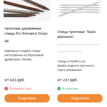
Чулочные деревянные
Спицы чулочные "Basix
спицы Pro Romance Drops
Aluminum"
Идеально гладкие спицы
изготовлены из березовой
древесины. Легкие,
Cпицы от KnitPro из
долговечные и натуральные!
превосходного прочного
Спицы производятся по заказу
сорта алюминия.
DROPS на фабрике KnittPro и
являются полными аналогами
от
руб.
от
руб.
623
237
спиц basix Birch.
Осталась 1 шт.
В наличии
Подробнее
Подробнее