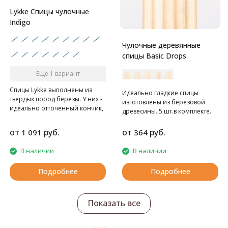
Lykke Спицы чулочные
Indigo
Чулочные деревянные
спицы Basic Drops
Ещё 1 вариант
Спицы Lykke выполнены из
Идеально гладкие спицы
твердых пород березы. У них -
изготовлены из березовой
идеально отточенный кончик,
древесины. 5 шт.в комплекте.
полировка инструмента
проводится практически
от
руб.
от
руб.
1 091
364
вручную, выполняется крайне
тщательно, в результате
В наличии
В наличии
получаются безупречно
гладкие, легкие, удобные в
Подробнее
Подробнее
работе инструменты
потрясающих оттенков.
Показать все