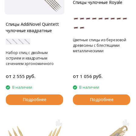
Спицы чулочные Royale
Спицы АddiNovel Quintett
чулочные квадратные
Цветные спицы из березовой
древесины с блестящими
металлическими
Набор спиц с двойным
наконечниками. Длина 20 см.
острием и квадратным
сечением эргономичного
дизайна обеспечивает ровный
стежок благодаря структуре
от
руб.
от
руб.
2 555
1 056
Novel, без усилий и судорог.
В наличии
В наличии
Подробнее
Подробнее