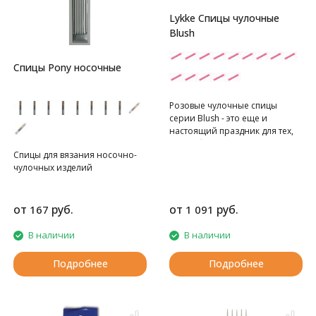
Lykke Спицы чулочные
Blush
Спицы Pony носочные
Розовые чулочные спицы
серии Blush - это еще и
настоящий праздник для тех,
кто любит красивые вязальные
Спицы для вязания носочно-
процессы.
чулочных изделий
Спицы Lykke выполнены из
твердых пород березы. У них -
идеально отточенный кончик,
полировка инструмента
от
руб.
от
руб.
167
1 091
проводится практически
вручную, выполняется крайне
В наличии
В наличии
тщательно, в результате
получаются безупречно
Подробнее
Подробнее
гладкие, легкие, удобные в
работе инструменты
потрясающих оттенков.