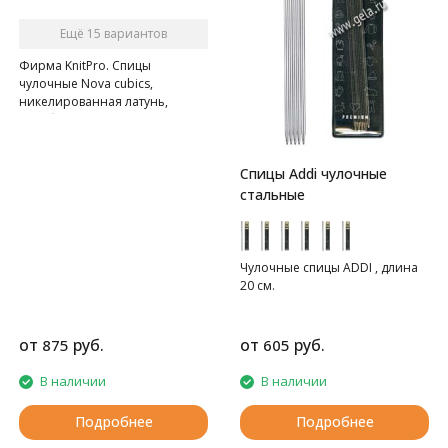
Ещё 15 вариантов
Фирма KnitPro. Спицы
чулочные Nova cubics,
никелированная латунь,
серебристый, 5шт в упаковке
Спицы Addi чулочные
стальные
Чулочные спицы ADDI , длина
20 см.
от
руб.
от
руб.
875
605
В наличии
В наличии
Подробнее
Подробнее