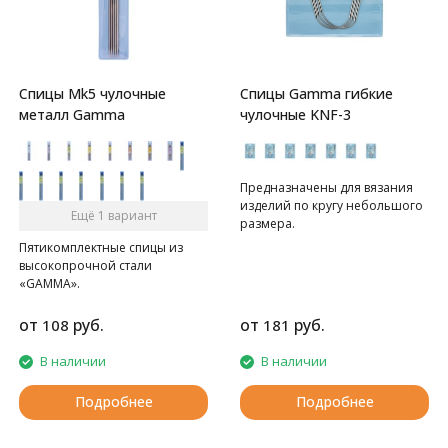
Спицы Mk5 чулочные
Спицы Gamma гибкие
металл Gamma
чулочные KNF-3
Предназначены для вязания
изделий по кругу небольшого
Ещё 1 вариант
размера.
Пятикомплектные спицы из
высокопрочной стали
«GAMMA».
от
руб.
от
руб.
108
181
В наличии
В наличии
Подробнее
Подробнее