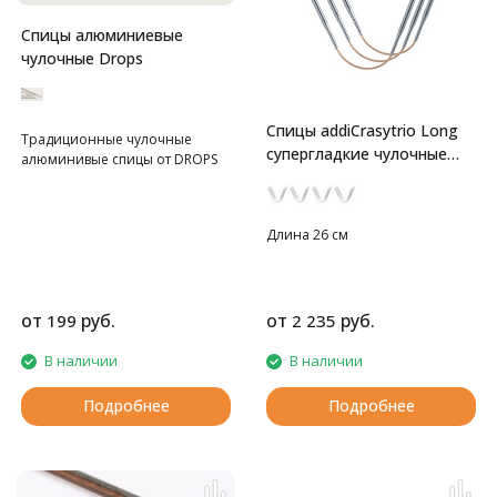
Спицы алюминиевые
чулочные Drops
Спицы addiCrasytrio Long
Традиционные чулочные
супергладкие чулочные
алюминивые спицы от DROPS
гибкие
Длина 26 см
от
руб.
от
руб.
199
2 235
В наличии
В наличии
Подробнее
Подробнее