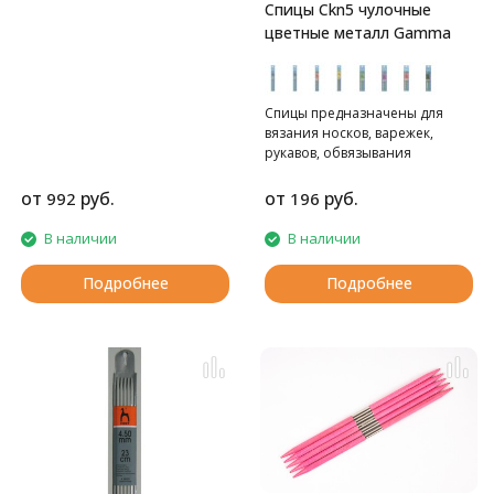
Спицы Ckn5 чулочные
цветные металл Gamma
Спицы предназначены для
вязания носков, варежек,
рукавов, обвязывания
горловин. Все спицы разных
ярких цветов , что помогает
от
руб.
от
руб.
992
196
отслеживать начало или конец
вязания и создают позитивное
В наличии
В наличии
настроение. Сделаны из
алюминия с цветным
Подробнее
Подробнее
анодированным покрытием.