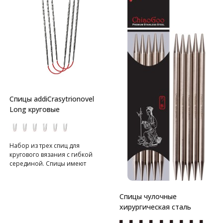
Спицы addiCrasytrionovel
Long круговые
Набор из трех спиц для
кругового вязания с гибкой
серединой. Спицы имеют
квадратную форму с
закругленными краями и
текстурированную
Спицы чулочные
поверхность.
хирургическая сталь