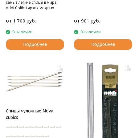
самые легкие спицы в мире!
Аddi Colibri ярких модных
цветов изготовлены вручную с
исключительной точностью.
от
руб.
от
руб.
1 700
901
В наличии
В наличии
Подробнее
Подробнее
Спицы чулочные Nova
cubics