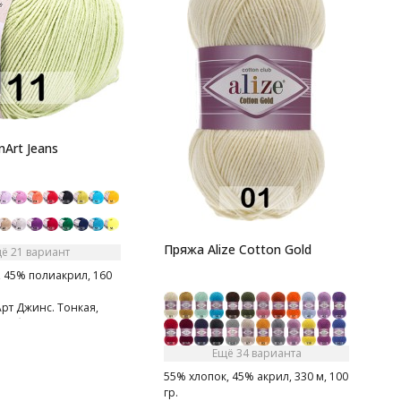
5
г
П
Art Jeans
Пряжа Alize Cotton Gold
ё 21 вариант
 45% полиакрил, 160
рт Джинс. Тонкая,
гка бархатистая нитка.
тная на ощупь.
Ещё 34 варианта
55% хлопок, 45% акрил, 330 м, 100
гр.