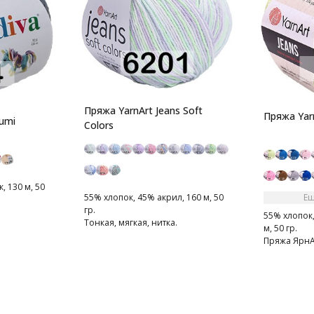
Пряжа YarnArt Jeans Soft
Пряжа Yarn
umi
Colors
, 130 м, 50
Ещ
55% хлопок, 45% акрил, 160 м, 50
гр.
55% хлопок,
Тонкая, мягкая, нитка.
м, 50 гр.
Пряжа ЯрнА
мягкая, сле
Очень прия