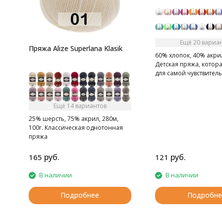
Ещё 20 вариа
Пряжа Alize Superlana Klasik
60% хлопок, 40% акрил
Детская пряжа, котор
для самой чувствител
Ещё 14 вариантов
25% шерсть, 75% акрил, 280м,
100г. Классическая однотонная
пряжа
руб.
руб.
165
121
В наличии
В наличии
Подробнее
Подробне