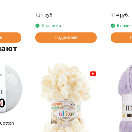
руб.
руб.
121
114
В наличии
В нали
е
Подробнее
пают
 Cotton