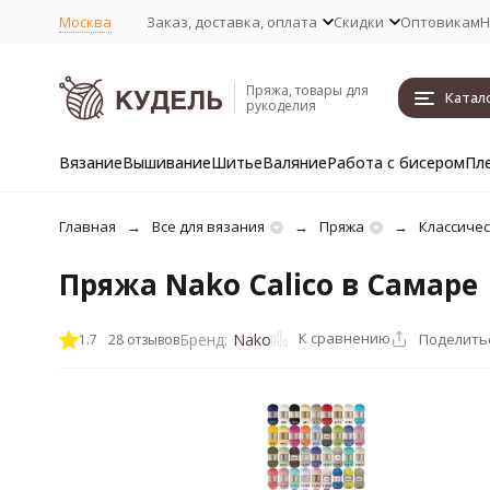
Москва
Заказ, доставка, оплата
Скидки
Оптовикам
Н
Пряжа, товары для
Катал
рукоделия
Вязание
Вышивание
Шитье
Валяние
Работа с бисером
Пл
Главная
Все для вязания
Пряжа
Классичес
Пряжа Nako Calico в Самаре
К сравнению
Поделить
Бренд:
Nako
1.7
28 отзывов