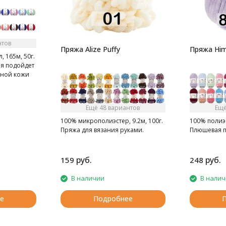
нтов
Пряжа Alize Puffy
Пряжа Him
, 165м, 50г.
ая подойдет
ьной кожи
Ещё 48 вариантов
Ещё
100% микрополиэстер, 9.2м, 100г.
100% полиэс
Пряжа для вязания руками.
Плюшевая 
руб.
руб.
159
248
В наличии
В нали
е
Подробнее