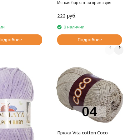
Мягкая бархатная пряжа для
весенее-летнего сезона.
руб.
222
1
чии
В наличии
Подробнее
Подробнее
П
4
1
Пряжа Vita cotton Coco
п