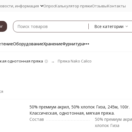
овости, информация
Опрос
Калькулятор пряжи
Отзывы
Контакты
Все категории
ог
етение
Оборудование
Хранение
Фурнитура
кая однотонная пряжа
Пряжа Nako Calico
ся
50% премиум акрил, 50% хлопок Гиза, 245м, 100г.
Классическая, однотонная, мягкая пряжа.
Состав
50% премиум акри
хлопок Гиза