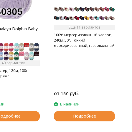
т
Ещё 11 вариантов
alaya Dolphin Baby
100% мерсеризованный хлопок,
240м, 50г. Тонкий
мерсеризованный, газоопальный
хлопок.
 40 вариантов
тер, 120м, 100г.
пряжа
от
руб.
150
2
чии
В наличии
Подробнее
Подробнее