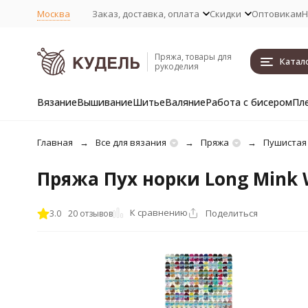
Москва
Заказ, доставка, оплата
Скидки
Оптовикам
Н
Пряжа, товары для
Катал
рукоделия
Вязание
Вышивание
Шитье
Валяние
Работа с бисером
Пл
Главная
Все для вязания
Пряжа
Пушистая
Пряжа Пух норки Long Mink 
К сравнению
Поделиться
3.0
20 отзывов