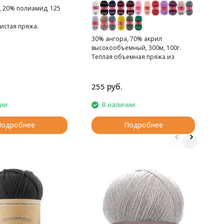
, 20% полиамид, 125
истая пряжа.
30% ангора, 70% акрил
высокообъемный, 300м, 100г.
Теплая объемная пряжа из
ангоры с акрилом.
руб.
255
1
чии
В наличии
Подробнее
Подробнее
П