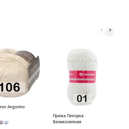
П
3
а
nor Angorino
п
Пряжа Пехорка
Великолепная