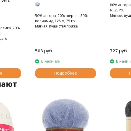
 Vero
80% ангора
м, 25 гр.
Мягкая, пуш
50% ангора, 20% шерсть, 30%
полиамид, 125 м, 25 гр.
Мягкая, пушистая пряжа.
ролика, 20%
.
щего
руб.
руб.
503
727
В наличии
В нали
е
Подробнее
пают