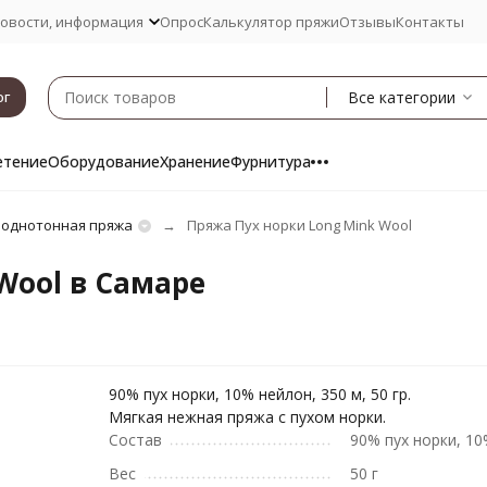
овости, информация
Опрос
Калькулятор пряжи
Отзывы
Контакты
Все категории
ог
етение
Оборудование
Хранение
Фурнитура
 однотонная пряжа
Пряжа Пух норки Long Mink Wool
Wool в Самаре
90% пух норки, 10% нейлон, 350 м, 50 гр.
Мягкая нежная пряжа с пухом норки.
Состав
90% пух норки, 1
Вес
50 г