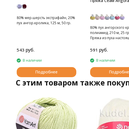
Пряжа Сеам Angora
80% мер.шерсть экстрафайн, 20%
пух ангор.кролика, 125 м, 50 гр.
80% пух ангорского к
полиамид, 210 м, 25 гр
Пряжа из пуха настоя
ангорского кролика.
руб.
руб.
543
591
В наличии
В наличии
Подробнее
Подробне
C этим товаром также поку