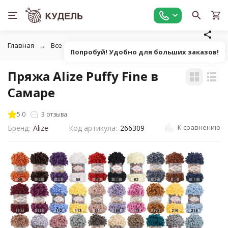
Главная
Все для вязания
Пряжа
Фасонная однотонна
Попробуй! Удобно для больших заказов!
Пряжа Alize Puffy Fine в
Самаре
5.0
3 отзыва
К сравнению
Бренд:
Alize
Код артикула:
266309