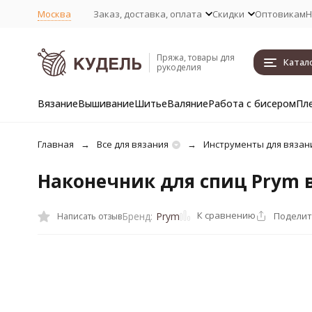
Москва
Заказ, доставка, оплата
Скидки
Оптовикам
Н
Пряжа, товары для
Катал
рукоделия
Вязание
Вышивание
Шитье
Валяние
Работа с бисером
Пл
Главная
Все для вязания
Инструменты для вязан
Наконечник для спиц Prym 
К сравнению
Поделит
Бренд:
Prym
Написать отзыв