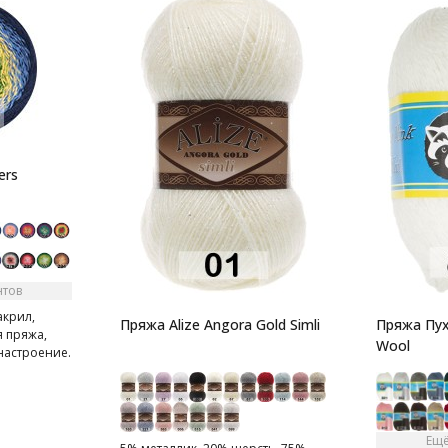
ers
нтов
акрил,
Пряжа Alize Angora Gold Simli
Пряжа Пух
я пряжа,
Wool
настроение.
Ещё