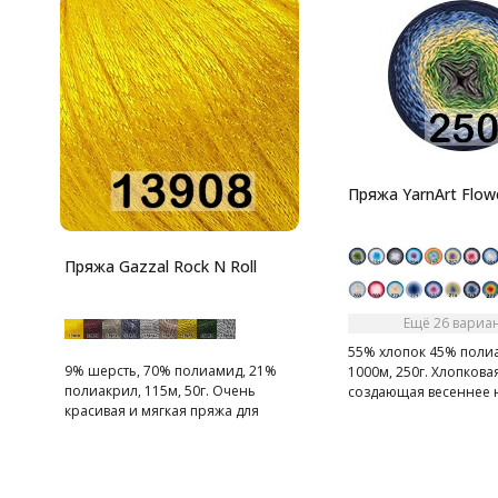
Пряжа YarnArt Flow
Пряжа Gazzal Rock N Roll
Ещё 26 вариа
55% хлопок 45% поли
9% шерсть, 70% полиамид, 21%
1000м, 250г. Хлопкова
полиакрил, 115м, 50г. Очень
создающая весеннее 
красивая и мягкая пряжа для
создания праздничных вещей,
представляет собой
полиамидный шнурочек с ворсом
- шерстью мериноса и акрилом.