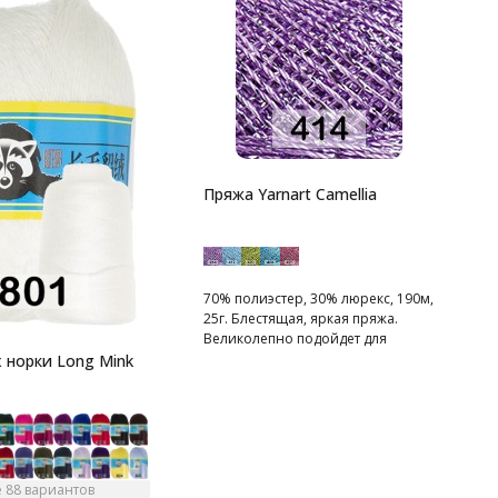
П
Пряжа Yarnart Camellia
4
к
5
к
с
70% полиэстер, 30% люрекс, 190м,
з
25г. Блестящая, яркая пряжа.
Великолепно подойдет для
отделки вечерних нарядов.
 норки Long Mink
 88 вариантов