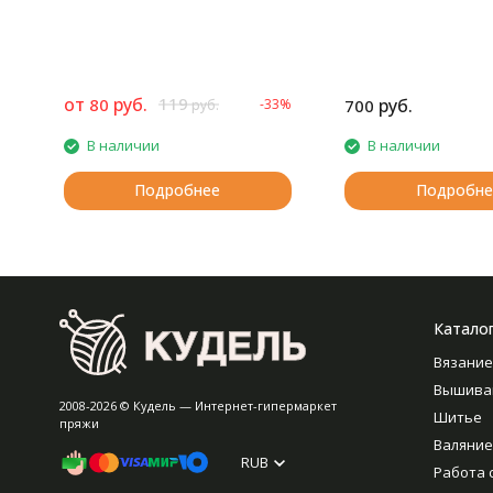
от
руб.
119
80
руб.
-33%
700
руб.
В наличии
В наличии
Подробнее
Подробне
Катало
Вязание
Вышива
2008-2026 © Кудель — Интернет-гипермаркет
Шитье
пряжи
Валяние
RUB
Работа 