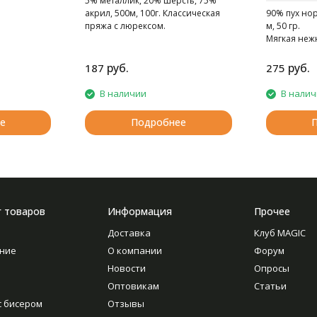
5% металлик, 20% шерсть, 75%
акрил, 500м, 100г. Классическая
90% пух нор
пряжа с люрексом.
м, 50 гр.
Мягкая неж
норки.
руб.
руб.
187
275
В наличии
В нали
е
Подробнее
г товаров
Информация
Прочее
Доставка
Клуб MAGIC
ние
О компании
Форум
Новости
Опросы
Оптовикам
Статьи
с бисером
Отзывы