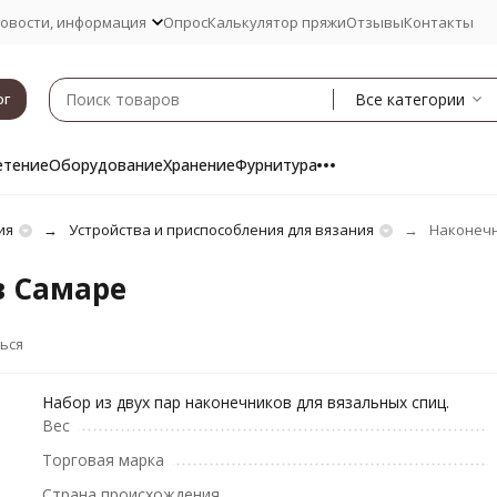
овости, информация
Опрос
Калькулятор пряжи
Отзывы
Контакты
Все категории
ог
етение
Оборудование
Хранение
Фурнитура
ия
Устройства и приспособления для вязания
Наконечн
в Самаре
ься
Набор из двух пар наконечников для вязальных спиц.
Вес
Торговая марка
Страна происхождения