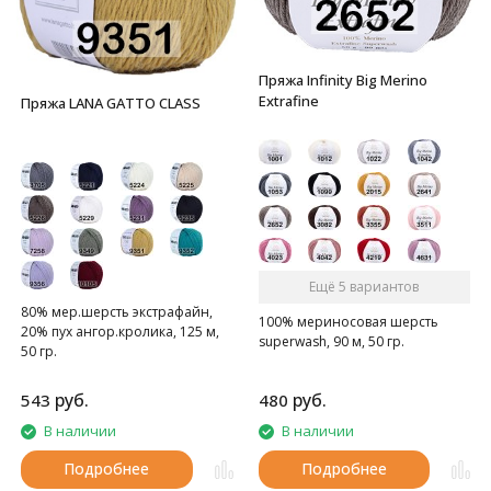
Пряжа Infinity Big Merino
Extrafine
Пряжа LANA GATTO CLASS
Ещё 5 вариантов
80% мер.шерсть экстрафайн,
100% мериносовая шерсть
20% пух ангор.кролика, 125 м,
superwash, 90 м, 50 гр.
50 гр.
руб.
руб.
543
480
В наличии
В наличии
Подробнее
Подробнее