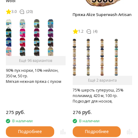
Wool
3.0
(20)
Пряжа Alize Superwash Artisan
1.2
(4)
Ещё 96 вариантов
90% пух норки, 10% нейлон,
350 м, 50 гр.
Ещё 2 варианта
Мягкая нежная пряжа с пухом
норки.
75% шерсть суперуош, 25%
полиамид, 420 м, 100 гр.
Подходит для носков,
домашних тапочек, шарфов,
руб.
руб.
275
276
шапок и т.д.
В наличии
В наличии
Подробнее
Подробнее