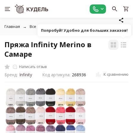
Главная
Все для вязания
Пряжа
Классическая однот
Попробуй! Удобно для больших заказов!
Пряжа Infinity Merino в
Самаре
Написать отзыв
К сравнению
Бренд:
Infinity
Код артикула:
268936