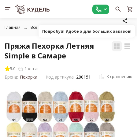
Главная
Все для вязания
Пряжа
Классическая однот
Попробуй! Удобно для больших заказов!
Пряжа Пехорка Летняя
Simple в Самаре
5.0
1 отзыв
К сравнению
Бренд:
Пехорка
Код артикула:
280151