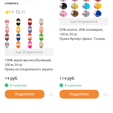
новинка
5.0
(1)
Ещё 30 вариантов
55% хлопок, 45% полиакрил,
160 м, 50 гр.
Пряжа ЯрнАрт Джинс. Тонкая,
мягкая, слегка бархатистая
нитка. Очень приятная на
Ещё 25 вариантов
ощупь.
100% акрил высокообъёмный,
200 м, 50 гр.
Пряжа из специального акрила
для детей.
руб.
руб.
74
114
В наличии
В наличии
Подробнее
Подробнее