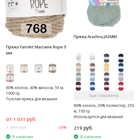
Пряжа Arachna JASMIN
Пряжа YarnArt Macrame Rope 9
мм
60% хлопок, 40% вискоза, 55 м,
1000 гр.
Ещё 3 варианта
Толстая пряжа для вязания
сумок, предметов интерьера
80% хлопок, 20% полиэстер, 250
м, 100 гр.
Используется для вязания
от
руб.
1 031
различных аксессуаров
1 391
руб.
-26%
219
руб.
В наличии
В наличии