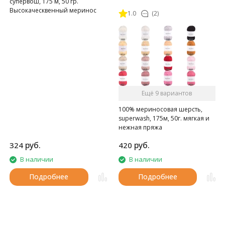
супервош, 175 м, 50 гр.
Высокаческвенный меринос
1.0
(2)
Ещё 9 вариантов
100% мериносовая шерсть,
superwash, 175м, 50г. мягкая и
нежная пряжа
руб.
руб.
324
420
В наличии
В наличии
Подробнее
Подробнее