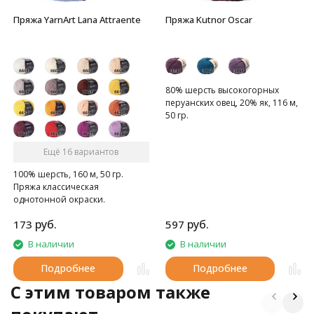
Пряжа YarnArt Lana Attraente
Пряжа Kutnor Oscar
80% шерсть высокогорных
перуанских овец, 20% як, 116 м,
50 гр.
Ещё 16 вариантов
100% шерсть, 160 м, 50 гр.
Пряжа классическая
однотонной окраски.
руб.
руб.
173
597
В наличии
В наличии
Подробнее
Подробнее
C этим товаром также