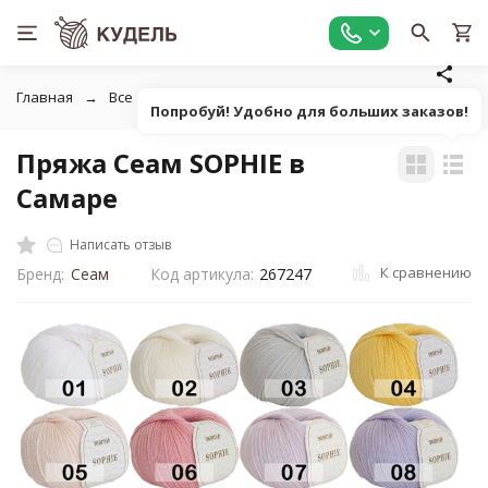
Главная
Все для вязания
Пряжа
Классическая однот
Попробуй! Удобно для больших заказов!
Пряжа Сеам SOPHIE в
Самаре
Написать отзыв
К сравнению
Бренд:
Сеам
Код артикула:
267247