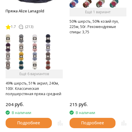
Пряжа Alize Lanagold
Ещё 1 вариант
50% шерсть, 50% козий пух,
225м, 50г. Рекомендуемые
1.7
(213)
спицы: 3,75
Ещё 6 вариантов
49% шерсть, 51% акрил, 240м,
100г. Классическая
полушерстяная пряжа средней
толщины.
руб.
руб.
204
215
В наличии
В наличии
Подробнее
Подробнее