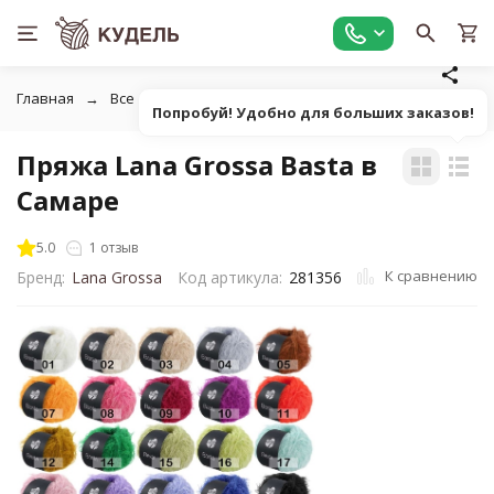
Главная
Все для вязания
Пряжа
Пушистая однотонна
Попробуй! Удобно для больших заказов!
Пряжа Lana Grossa Basta в
Самаре
5.0
1 отзыв
К сравнению
Бренд:
Lana Grossa
Код артикула:
281356