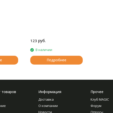
руб.
123
В наличии
е
Подробнее
г товаров
Информация
Прочее
Доставка
Клуб MAGIC
ние
О компании
Форум
Новости
Опросы