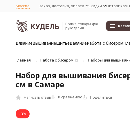
Москва
Заказ, доставка, оплата
Скидки
Оптовикам
Н
Пряжа, товары для
Катал
рукоделия
Вязание
Вышивание
Шитье
Валяние
Работа с бисером
Пл
Главная
Работа с бисером
Наборы для вышивани
Набор для вышивания бисеро
см в Самаре
К сравнению
Поделиться
Написать отзыв
-3%