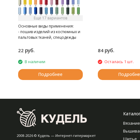
Ещё 17 вариантов
Основные виды применения:
- пошив изделий из костюмных и
пальтовых тканей, спецодежды
- при швейно-клеевом
скреплении книг в типографии
руб.
руб.
22
84
В наличии
Осталась 1 шт.
Подробнее
Подробне
Катало
Вязание
Вышива
2008-2026 © Кудель — Интернет-гипермаркет
Шитье