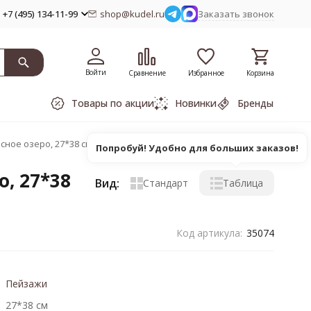
+7 (495) 134-11-99
shop@kudel.ru
Заказать звонок
Войти
Сравнение
Избранное
Корзина
Товары по акции
Новинки
Бренды
ное озеро, 27*38 см
Попробуй! Удобно для больших заказов!
, 27*38
Вид:
Стандарт
Таблица
Код артикула:
35074
Пейзажи
27*38 см