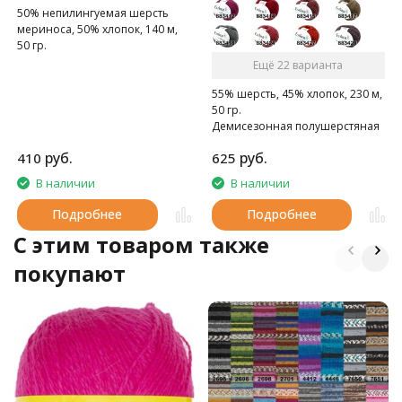
50% непилингуемая шерсть
мериноса, 50% хлопок, 140 м,
50 гр.
Ещё 22 варианта
55% шерсть, 45% хлопок, 230 м,
50 гр.
Демисезонная полушерстяная
пряжа
руб.
руб.
410
625
В наличии
В наличии
Подробнее
Подробнее
C этим товаром также
покупают