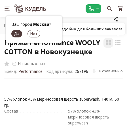
Ваш город
Москва
?
Главная
Все для вязания
Пряжа
Классическая фанта
Попробуй! Удобно для больших заказов!
Пряжа Performance WOOLY
COTTON в Новокузнецке
Написать отзыв
К сравнению
Бренд:
Performance
Код артикула:
267196
57% хлопок 43% мериносовая шерсть superwash, 140 м, 50
гр.
Состав
57% хлопок 43%
мериносовая шерсть
superwash