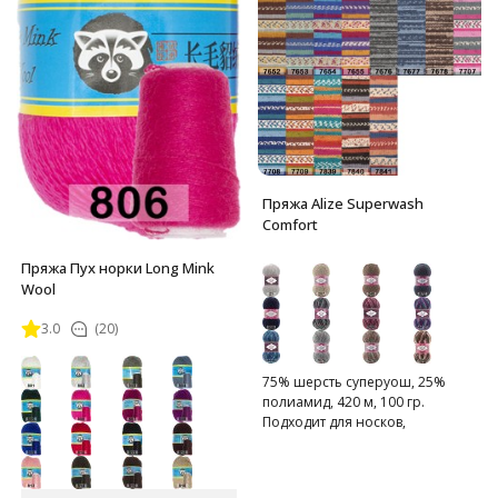
Пряжа Alize Superwash
Comfort
Пряжа Пух норки Long Mink
Wool
3.0
(20)
75% шерсть суперуош, 25%
полиамид, 420 м, 100 гр.
Подходит для носков,
домашних тапочек, шарфов,
шапок и т.д.