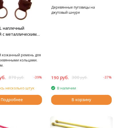
Деревянные пуговицы на
джутовый шнуре
L наплечный
 с металлическими
 Hoooked для сумок
 кожанный ремень для
еревянными кольцами.
м.
уб.
870
руб.
300
190
-39%
-37%
руб.
руб.
сь несколько штук
В наличии
Подробнее
В корзину