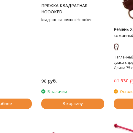
ПРЯЖКА КВАДРАТНАЯ
HOOOKED
Квадратная пряжка Hoooked
Ремень X
кожанный
кольцами
Наплечный
сумки с д
Длина 75 с
от
р
руб.
530
98
В наличии
Остало
обнее
В корзину