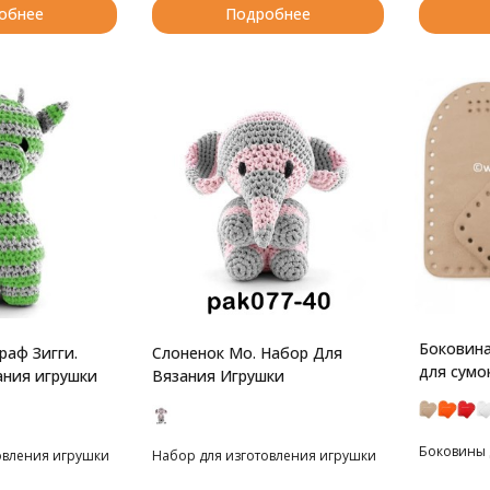
обнее
Подробнее
Боковин
аф Зигги.
Слоненок Мо. Набор Для
для сумо
ания игрушки
Вязания Игрушки
Боковины д
овления игрушки
Набор для изготовления игрушки