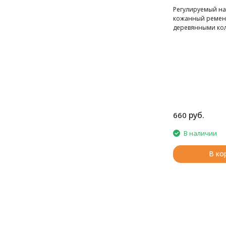
металлически
Регулируемый н
Hoooked
кожанный ремень
деревянными кол
60-110см.
руб.
660
В наличии
В ко