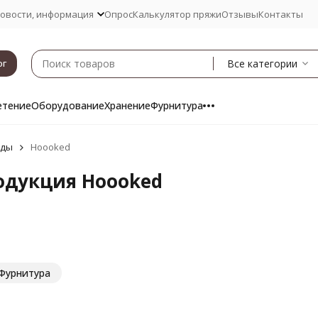
овости, информация
Опрос
Калькулятор пряжи
Отзывы
Контакты
Все категории
ог
етение
Оборудование
Хранение
Фурнитура
нды
Hoooked
одукция Hoooked
Фурнитура