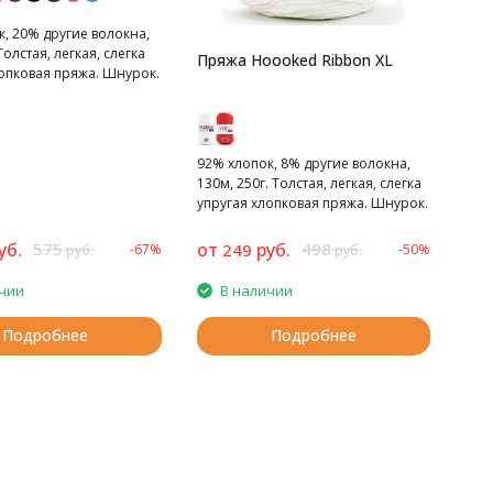
, 20% другие волокна,
Толстая, легкая, слегка
Пряжа Hoooked Ribbon XL
лопковая пряжа. Шнурок.
92% хлопок, 8% другие волокна,
130м, 250г. Толстая, легкая, слегка
упругая хлопковая пряжа. Шнурок.
уб.
575
от
руб.
498
249
-67%
-50%
руб.
руб.
чии
В наличии
Подробнее
Подробнее