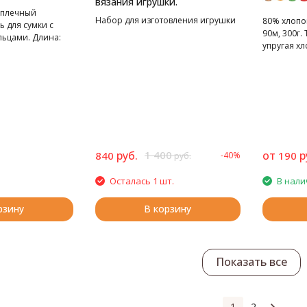
вязания игрушки.
ми кольцами
аплечный
Набор для изготовления игрушки
80% хлопок
 для сумки с
90м, 300г. 
ьцами. Длина:
упругая х
руб.
1 400
от
р
840
190
-40%
руб.
Осталась 1 шт.
В нали
рзину
В корзину
Показать все
1
2