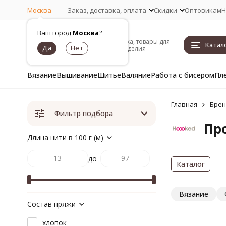
Москва
Заказ, доставка, оплата
Скидки
Оптовикам
Н
Ваш город
Москва
?
Пряжа, товары для
Катал
рукоделия
Вязание
Вышивание
Шитье
Валяние
Работа с бисером
Пл
Главная
Бре
Фильтр подбора
Пр
Длина нити в 100 г (м)
до
Каталог
Вязание
Состав пряжи
хлопок