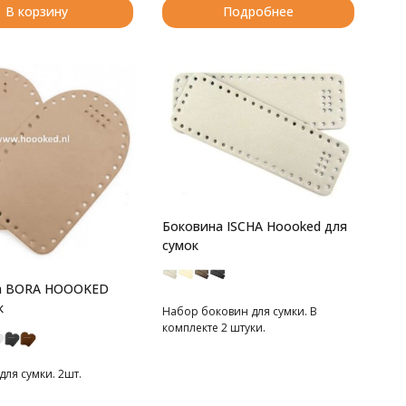
В корзину
Подробнее
Боковина ISCHA Hoooked для
сумок
а BORA HOOOKED
к
Набор боковин для сумки. В
комплекте 2 штуки.
ля сумки. 2шт.