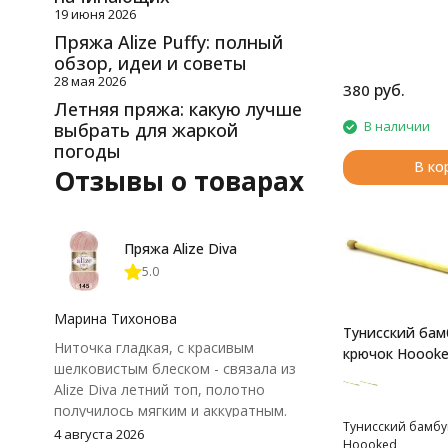
19 июня 2026
Пряжа Alize Puffy: полный
обзор, идеи и советы
28 мая 2026
руб.
380
Летняя пряжа: какую лучше
В наличии
выбрать для жаркой
погоды
В ко
Отзывы о товарах
Пряжа Alize Diva
5.0
Марина Тихонова
Тунисский бам
Ниточка гладкая, с красивым
крючок Hoook
шелковистым блеском - связала из
Alize Diva летний топ, полотно
получилось мягким и аккуратным.
Тунисский бамбу
Петли хорошо видны, вяжется
4 августа 2026
Hoooked