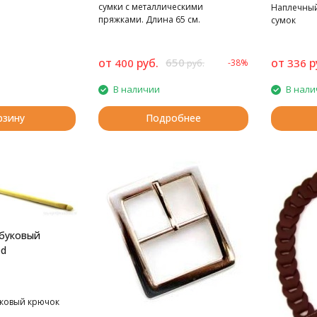
сумки с металлическими
Наплечный
пряжками. Длина 65 см.
сумок
от
руб.
650
от
р
400
336
-38%
руб.
В наличии
В нали
рзину
Подробнее
буковый
ed
ковый крючок