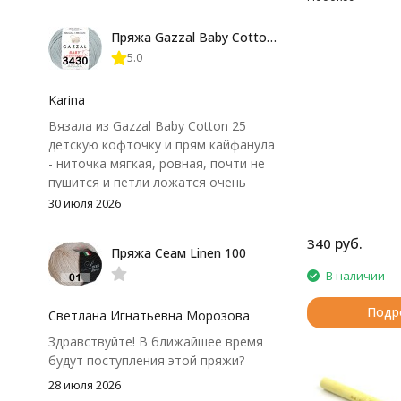
довольно быстро, после стирки
форма не поплыла. Единственный
Пряжа Gazzal Baby Cotton 25
нюанс - пряжа немного скользит и
5.0
иногда расслаивается, пришлось
привыкнуть к ней и подобрать
крючок поудобнее.
Karina
Вязала из Gazzal Baby Cotton 25
детскую кофточку и прям кайфанула
- ниточка мягкая, ровная, почти не
пушится и петли ложатся очень
аккуратно. После стирки полотно
30 июля 2026
осталось приятным и форму не
потеряло, цвет тоже не стал
руб.
340
Пряжа Сеам Linen 100
тусклее. Единственный нюанс -
моточки маленькие, расход лучше
В наличии
посчитать заранее, а то мне одного
Подр
чуть-чуть не хватило))
Светлана Игнатьевна Морозова
Здравствуйте! В ближайшее время
будут поступления этой пряжи?
28 июля 2026