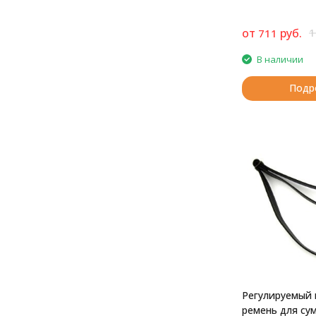
от
руб.
1
711
В наличии
Подр
Регулируемый 
ремень для сум