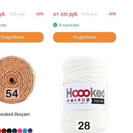
уб.
725
от
руб.
725
435
-40%
-40%
руб.
руб.
чии
В наличии
Подробнее
Подробнее
ooked Ekoyarn