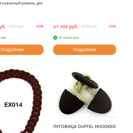
 кожанный ремень для
уб.
560
от
руб.
620
496
-40%
-20%
руб.
руб.
чии
В наличии
Подробнее
Подробнее
ПУГОВИЦА DUFFEL HOOOKED