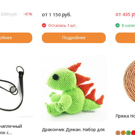
 200
от
р
от
руб.
435
-41%
1 150
руб.
Осталась 1 шт.
В нали
обнее
Подробнее
Пряжа Ho
наплечный
Дракончик Дункан. Набор для
ок с