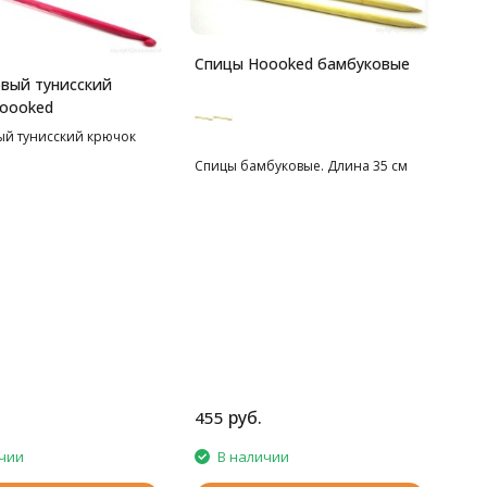
Спицы Hoooked бамбуковые
вый тунисский
oooked
ый тунисский крючок
Спицы бамбуковые. Длина 35 см
руб.
455
чии
В наличии