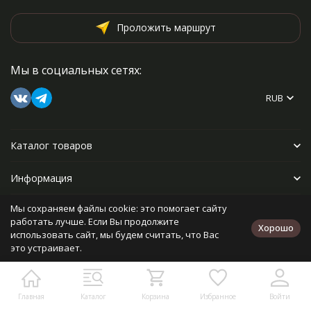
Проложить маршрут
Мы в социальных сетях:
RUB
Каталог товаров
Информация
Мы сохраняем файлы cookie: это помогает сайту
Прочее
работать лучше. Если Вы продолжите
Хорошо
использовать сайт, мы будем считать, что Вас
это устраивает.
Политика персональных данных
Карта сайта
Разработано в
bodysite.ru
Главная
Каталог
Корзина
Избранное
Войти