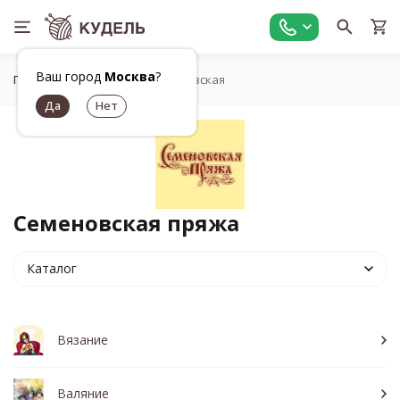
Ваш город
Москва
?
Главная
Бренды
Семеновская
Семеновская пряжа
Каталог
Вязание
Валяние