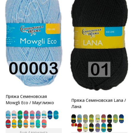
Пряжа Семеновская
Пряжа Семеновская Lana /
Mowgli Eco / Мауглиэко
Лана
Ещё 4 варианта