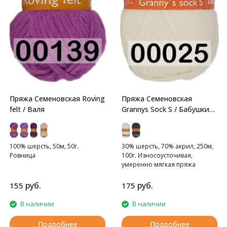
Пряжа Семеновская Roving
Пряжа Семеновская
felt / Валя
Grannys Sock S / Бабушкин
носок ПШ
100% шерсть, 50м, 50г.
30% шерсть, 70% акрил, 250м,
Ровница
100г. Износоусточивая,
умеренно мягкая пряжа
руб.
руб.
155
175
В наличии
В наличии
Подробнее
Подробнее