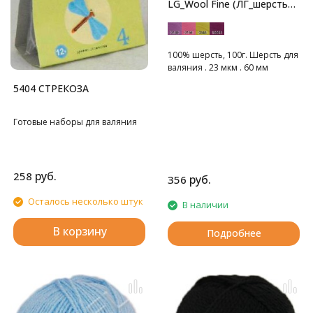
LG_Wool Fine (ЛГ_шерсть
тонкая)
100% шерсть, 100г. Шерсть для
валяния . 23 мкм . 60 мм
5404 СТРЕКОЗА
Готовые наборы для валяния
руб.
258
руб.
356
Осталось несколько штук
В наличии
В корзину
Подробнее