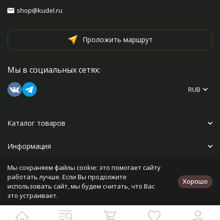
shop@kudel.ru
Проложить маршрут
Мы в социальных сетях:
RUB
Каталог товаров
Информация
Мы сохраняем файлы cookie: это помогает сайту
Прочее
работать лучше. Если Вы продолжите
Хорошо
использовать сайт, мы будем считать, что Вас
это устраивает.
Политика персональных данных
Карта сайта
Разработано в
bodysite.ru