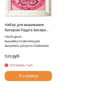
Набор для вышивания
бисером Радуга Бисера
В-508 Путешественница,
Свободная
13*18 см
вышивка,позволяющая
вышивать рисунок плавными
линиями.
руб.
520
Осталась 1 шт.
В корзину