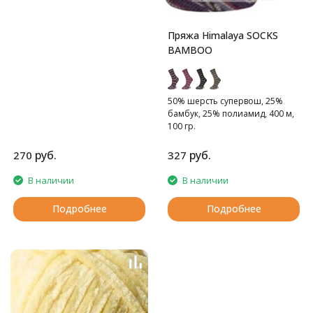
Пряжа Himalaya SOCKS
BAMBOO
50% шерсть cупервош, 25%
бамбук, 25% полиамид, 400 м,
100 гр.
Тонкая носочная пряжа с
бамбуком
руб.
руб.
270
327
В наличии
В наличии
Подробнее
Подробнее