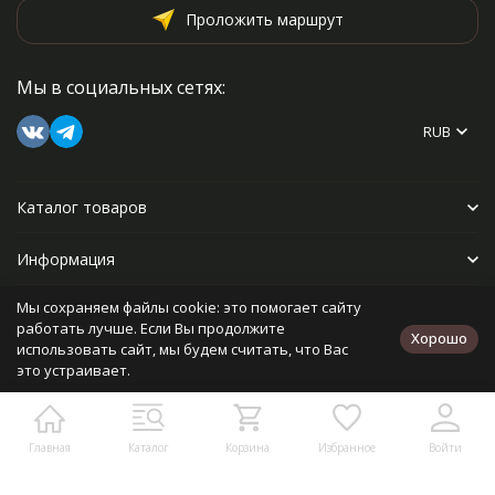
Проложить маршрут
Мы в социальных сетях:
RUB
Каталог товаров
Информация
Мы сохраняем файлы cookie: это помогает сайту
Прочее
работать лучше. Если Вы продолжите
Хорошо
использовать сайт, мы будем считать, что Вас
это устраивает.
Политика персональных данных
Карта сайта
Разработано в
bodysite.ru
Главная
Каталог
Корзина
Избранное
Войти