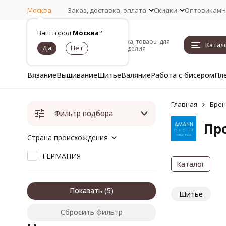
Москва
Заказ, доставка, оплата
Скидки
Оптовикам
Н
Ваш город
Москва
?
Пряжа, товары для
Катал
рукоделия
Вязание
Вышивание
Шитье
Валяние
Работа с бисером
Пл
Главная
Бре
Фильтр подбора
Пр
Страна происхождения
ГЕРМАНИЯ
Каталог
Показать
Шитье
Сбросить фильтр