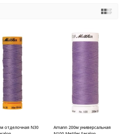
м отделочная N30
Amann 200м универсальная
eralon
N100 Mettler Seralon