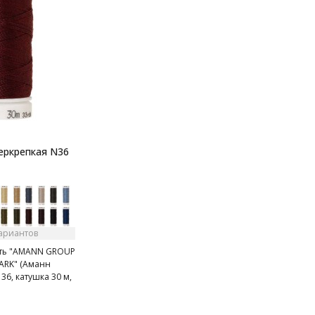
еркрепкая N36
вариантов
ить "AMANN GROUP
ARK" (Аманн
 36, катушка 30 м,