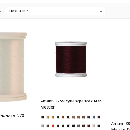
:
Название
Amann 125м суперкрепкая N36
Mettler
ононить N70
Amann 30
Mettler S