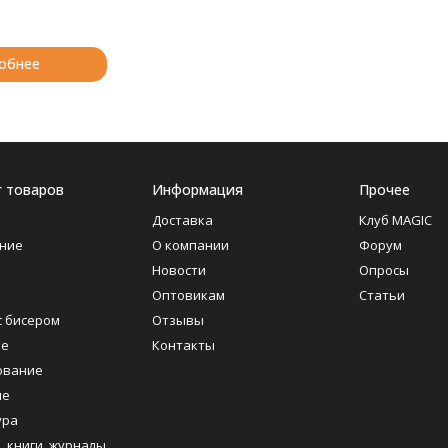
обнее
г товаров
Информация
Прочее
Доставка
Клуб MAGIC
ние
О компании
Форум
Новости
Опросы
Оптовикам
Статьи
с бисером
Отзывы
ие
Контакты
ование
ие
ура
, книги, журналы,