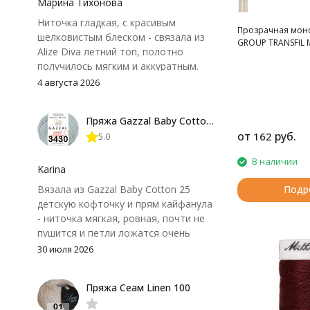
Марина Тихонова
Ниточка гладкая, с красивым
Прозрачная мон
шелковистым блеском - связала из
GROUP TRANSFIL 
Alize Diva летний топ, полотно
получилось мягким и аккуратным.
Петли хорошо видны, вяжется
4 августа 2026
довольно быстро, после стирки
форма не поплыла. Единственный
Пряжа Gazzal Baby Cotton 25
нюанс - пряжа немного скользит и
от
руб.
162
5.0
иногда расслаивается, пришлось
привыкнуть к ней и подобрать
В наличии
крючок поудобнее.
Karina
Вязала из Gazzal Baby Cotton 25
Подр
детскую кофточку и прям кайфанула
- ниточка мягкая, ровная, почти не
пушится и петли ложатся очень
аккуратно. После стирки полотно
30 июля 2026
осталось приятным и форму не
потеряло, цвет тоже не стал
Пряжа Сеам Linen 100
тусклее. Единственный нюанс -
моточки маленькие, расход лучше