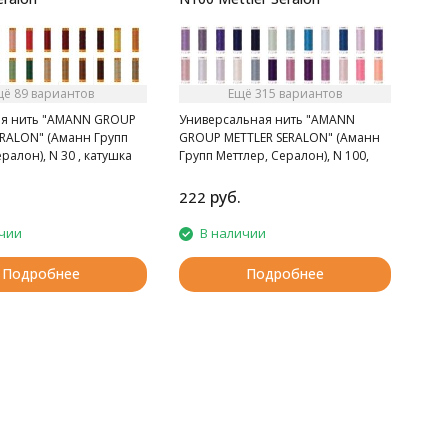
щё 89 вариантов
Ещё 315 вариантов
я нить "AMANN GROUP
Универсальная нить "AMANN
ERALON" (Аманн Групп
GROUP METTLER SERALON" (Аманн
ралон), N 30 , катушка
Групп Меттлер, Сералон), N 100,
ветов.
катушка 200 м, 350 цветов.
руб.
222
чии
В наличии
Подробнее
Подробнее