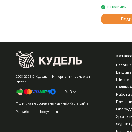
В наличии
Подр
Катало
Вязание
Вышива
2008-2026 © Кудель — Интернет-гипермаркет
Шитье
пряжи
Валяние
RUB
Работа 
Плетен
Политика персональных данных
Карта сайта
Оборуд
Разработано в
bodysite.ru
Хранен
Фурнит
Игрушки