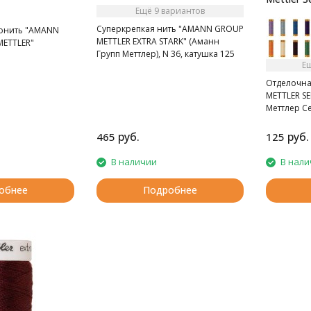
Ещё 9 вариантов
Суперкрепкая нить "AMANN GROUP
онить "AMANN
METTLER EXTRA STARK" (Аманн
METTLER"
Групп Меттлер), N 36, катушка 125
Е
м, 30 цвета.
Отделочна
METTLER S
Меттлер Се
30 м, 120 ц
руб.
руб.
465
125
В наличии
В нали
обнее
Подробнее