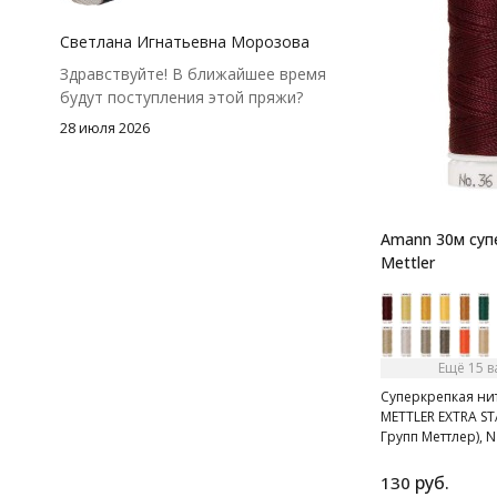
посчитать заранее, а то мне одного
чуть-чуть не хватило))
Светлана Игнатьевна Морозова
Здравствуйте! В ближайшее время
будут поступления этой пряжи?
28 июля 2026
Amann 30м суп
Mettler
Ещё 15 
Суперкрепкая н
METTLER EXTRA ST
Групп Меттлер), N
52 цвета.
руб.
130