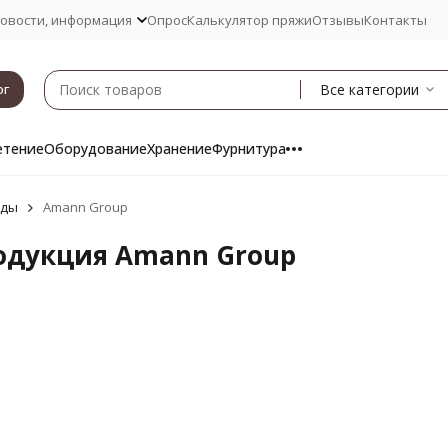
овости, информация
Опрос
Калькулятор пряжи
Отзывы
Контакты
Все категории
ог
етение
Оборудование
Хранение
Фурнитура
нды
Amann Group
одукция Amann Group