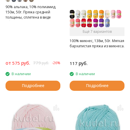
90% альпака, 10% полиамид,
150м, 50г. Пряжа средней
толщины, сплетена в виде
объемной цепочки/косы.
Ещё 7 вариантов
100% микнес, 138м, 50г. Мягкая
бархатистая пряжа из микнеса.
от
руб.
779
575
руб.
-26%
117
руб.
В наличии
В наличии
Подробнее
Подробнее