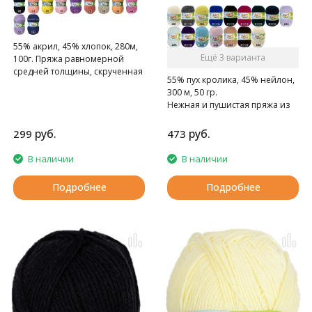
55% акрил, 45% хлопок, 280м,
Ещё 3 варианта
100г. Пряжа равномерной
средней толщины, скрученная
55% пух кролика, 45% нейлон,
из четырех нитей.
300 м, 50 гр.
Нежная и пушистая пряжа из
пуха кроликов ангорской
породы
руб.
руб.
299
473
В наличии
В наличии
Подробнее
Подробнее