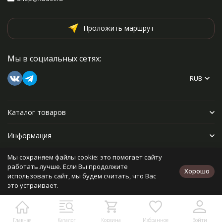
Проложить маршрут
Мы в социальных сетях:
RUB
Каталог товаров
Информация
Мы сохраняем файлы cookie: это помогает сайту
Прочее
работать лучше. Если Вы продолжите
Хорошо
использовать сайт, мы будем считать, что Вас
это устраивает.
Политика персональных данных
Карта сайта
Разработано в
bodysite.ru
Главная
Каталог
Корзина
Избранное
Войти